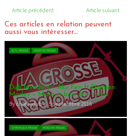
Article précédent
Article suivant
Ces articles en relation peuvent
aussi vous intéresser...
ACTU REGGAE
WEBZINE REGGAE
Dub Invaders – Aku Fen ft Damian
Marley – Make it bun dem remix
By charliedub
/ 5 septembre 2016
CHRONIQUE REGGAE
WEBZINE REGGAE