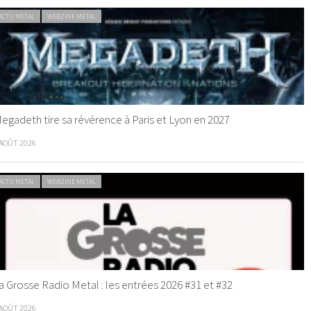
ACTU METAL
WEBZINE METAL
egadeth tire sa révérence à Paris et Lyon en 2027
 AOÛT 2026
ACTU METAL
WEBZINE METAL
a Grosse Radio Metal : les entrées 2026 #31 et #32
 AOÛT 2026