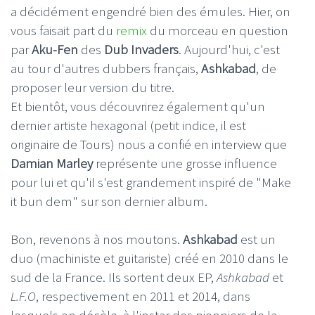
a décidément engendré bien des émules. Hier, on
vous faisait part du
remix
du morceau en question
par
Aku-Fen
des
Dub Invaders
. Aujourd'hui, c'est
au tour d'autres dubbers français,
Ashkabad
, de
proposer leur version du titre.
Et bientôt, vous découvrirez également qu'un
dernier artiste hexagonal (petit indice, il est
originaire de Tours) nous a confié en interview que
Damian Marley
représente une grosse influence
pour lui et qu'il s'est grandement inspiré de "Make
it bun dem" sur son dernier album.
Bon, revenons à nos moutons.
Ashkabad
est un
duo (machiniste et guitariste) créé en 2010 dans le
sud de la France. Ils sortent deux EP,
Ashkabad
et
L.F.O
, respectivement en 2011 et 2014, dans
lesquels on décèle, à l'instar des pionniers de la