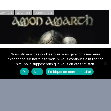
ACTU METAL
VIDEO METAL
WEBZINE METAL
mon Amarth sonne le Gjallarhorn : The Allfather Awakens arrivera
Nous utilisons des cookies pour vous garantir la meilleure
e 2 octobre
expérience sur notre site web. Si vous continuez à utiliser ce
site, nous supposerons que vous en êtes satisfait.
0 JUILLET 2026
Ok
Non
Politique de confidentialité
ACTU METAL
WEBZINE METAL