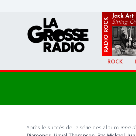
Jack Art
ROCK
Sitting On
RADIO
ROCK
Après le succès de la série des album
inna d
Diamonds
,
Linval Thompson
,
Ras Mickael Jun