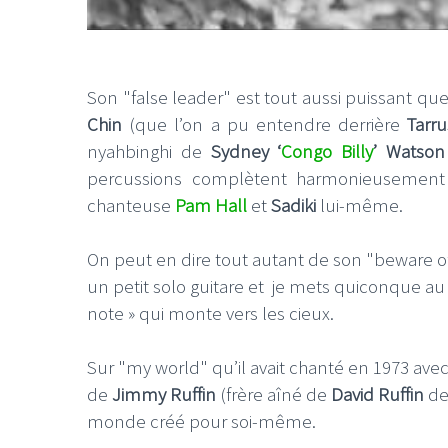
Son "false leader" est tout aussi puissant que l
Chin
(que l’on a pu entendre derrière
Tarru
nyahbinghi de
Sydney ‘
Congo Billy
’ Watson
percussions complètent harmonieusement
chanteuse
Pam Hall
et
Sadiki
lui-même.
On peut en dire tout autant de son "beware of
un petit solo guitare et je mets quiconque au
note » qui monte vers les cieux.
Sur "my world" qu’il avait chanté en 1973 ave
de
Jimmy Ruffin
(frère aîné de
David Ruffin
d
monde créé pour soi-même.