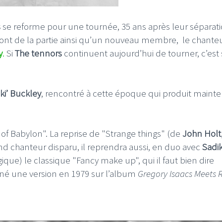
s
se reforme pour une tournée, 35 ans après leur séparati
ont de la partie ainsi qu’un nouveau membre, le chanteu
y
.
Si
The tennors
continuent aujourd’hui de tourner, c’est
I
LE GROS RIFFIFI
S RIFFIFI – Surfin’
LE GROS RIFFIFI –
ki’ Buckley
, rencontré à cette époque qui produit maint
ers !!!
Littératurock !!!
rs of Babylon". La reprise de "Strange things" (de
John Holt
and chanteur disparu, il reprendra aussi, en duo avec
Sadik
ique) le classique "Fancy make up", qui il faut bien dire
onné une version en 1979 sur l’album
Gregory Isaacs Meets 