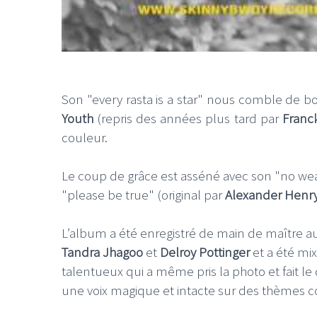
Son "every rasta is a star" nous comble de 
Youth
(repris des années plus tard par
Franck
couleur.
Le coup de grâce est asséné avec son "no weak 
"please be true" (original par
Alexander Henr
L’album a été enregistré de main de maître a
Tandra Jhagoo
et
Delroy Pottinger
et a été mi
talentueux qui a même pris la photo et fait le
une voix magique et intacte sur des thèmes c