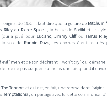
’original de 1985. Il faut dire que la guitare de
Mitchum 
s Riley
ou
Richie Spice
), la basse de
Sadiki
et le style
(qui a joué pour
Luciano
,
Jimmy Cliff
ou
Tarrus Rile
 la voix de
Ronnie Davis
, les chœurs étant assurés 
 evil" men et de son déchirant "i won’t cry" qui démarre 
 défi de ne pas craquer au moins une fois quand il envoie
c
The Tennors
et qui est, en fait, une reprise dont l’original
es
Temptations
) , on partage avec lui cette communion d