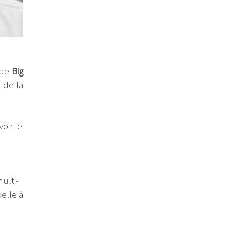
 de
Big
é de la
oir le
ulti-
elle à