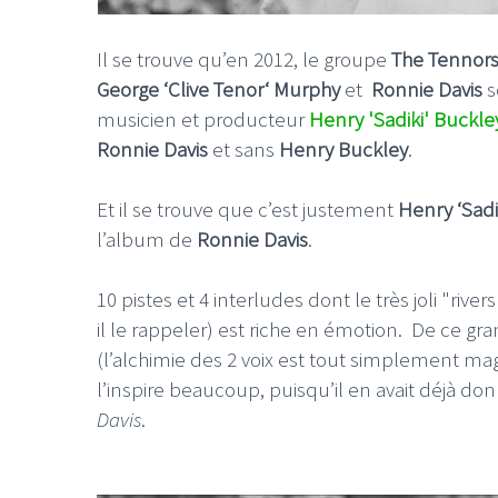
Il se trouve qu’en 2012, le groupe
The Tennor
George ‘Clive Tenor‘ Murphy
et
Ronnie Davis
s
musicien et producteur
Henry 'Sadiki' Buckle
Ronnie Davis
et sans
Henry Buckley
.
LE GROS RIFFIFI
LE GROS RIFFIF
LE GROS RIFFIFI –
LE GRO
Et il se trouve que c’est justement
Henry ‘Sadi
Christmas Riffifi 2025 !!!
The Cov
l’album de
Ronnie Davis
.
10 pistes et 4 interludes dont le très joli "rive
il le rappeler) est riche en émotion. De ce gr
(l’alchimie des 2 voix est tout simplement mag
l’inspire beaucoup, puisqu’il en avait déjà d
Davis
.