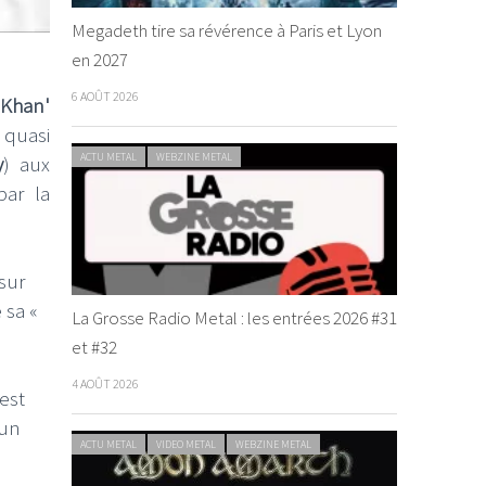
Megadeth tire sa révérence à Paris et Lyon
en 2027
6 AOÛT 2026
'Khan'
 quasi
ACTU METAL
WEBZINE METAL
y
) aux
par la
sur
 sa «
La Grosse Radio Metal : les entrées 2026 #31
et #32
4 AOÛT 2026
 est
’un
ACTU METAL
VIDEO METAL
WEBZINE METAL