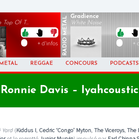
Gradience
METAL
 Top Of T...
White Noise
RADIO
+ d'infos
+ 
METAL
REGGAE
CONCOURS
PODCASTS
Ronnie Davis – Iyahcoustic
i Yard
(
Kiddus I
,
Cedric ‘Congo’ Myton
,
The Viceroys
,
The 
ior
et le regretté
Junior Murvin
) impulsé par
Earl Chinna 