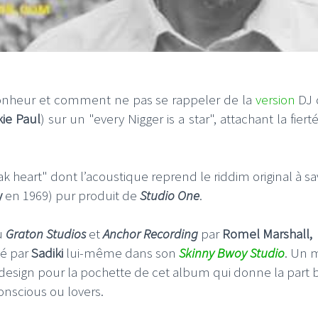
bonheur et comment ne pas se rappeler de la
version
DJ
ie Paul
) sur un "every Nigger is a star", attachant la fiert
heart" dont l’acoustique reprend le riddim original à sav
y
en 1969) pur produit de
Studio One
.
u
Graton Studios
et
Anchor Recording
par
Romel Marshall,
xé par
Sadiki
lui-même dans son
Skinny Bwoy Studio
. Un m
 design pour la pochette de cet album qui donne la part b
onscious ou lovers.