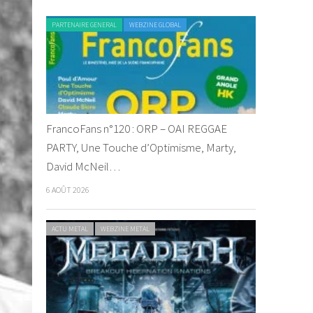
PARTENAIRE GENERAL
WEBZINE GLOBAL
FrancoFans n°120 : ORP – OAI REGGAE
PARTY, Une Touche d’Optimisme, Marty,
David McNeil…
6 AOÛT 2026
ACTU METAL
WEBZINE METAL