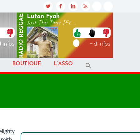
REGGAE
Lutan Fyah
Just The Time [Ft. ...
RADIO
d'infos
+ d'infos
BOUTIQUE
L’ASSO
Mighty
Smith
,