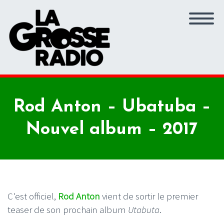
Rod Anton – Ubatuba –
Nouvel album – 2017
C'est officiel,
Rod Anton
vient de sortir le premier
teaser de son prochain album
Utabuta
.