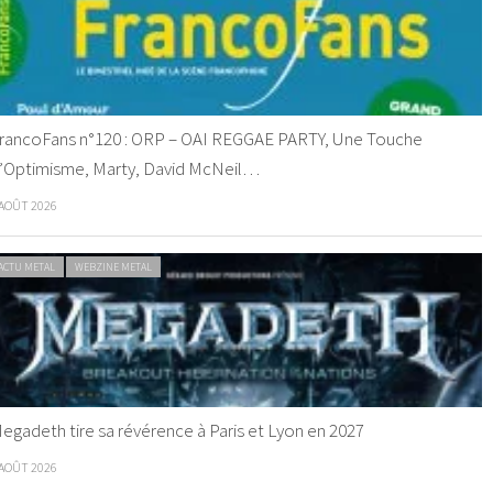
rancoFans n°120 : ORP – OAI REGGAE PARTY, Une Touche
’Optimisme, Marty, David McNeil…
 AOÛT 2026
ACTU METAL
WEBZINE METAL
egadeth tire sa révérence à Paris et Lyon en 2027
 AOÛT 2026