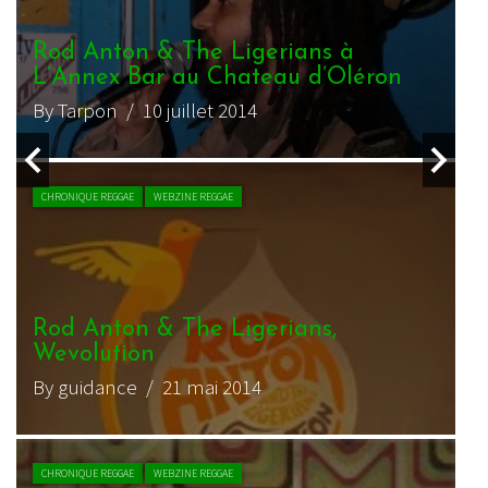
R
Rod Anton & The Ligerians à
c
L’Annex Bar au Chateau d’Oléron
l
By Tarpon
/ 10 juillet 2014
B
CHRONIQUE REGGAE
WEBZINE REGGAE
Rod Anton & The Ligerians,
R
Wevolution
R
By guidance
/ 21 mai 2014
B
CHRONIQUE REGGAE
WEBZINE REGGAE