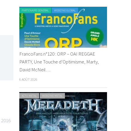
PARTENAIRE GENERAL
WEBZINE GLOBAL
FrancoFans n°120 : ORP – OAI REGGAE
PARTY, Une Touche d’Optimisme, Marty,
David McNeil…
6 AOÛT 2026
ACTU METAL
WEBZINE METAL
 2016