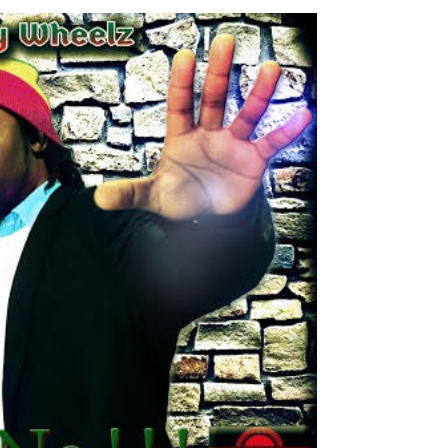
I
LE GROS RIFFIFI
S RIFFIFI –
LE GROS RIFFIFI – Su
as Riffifi 2025 !!!
The Covers !!!