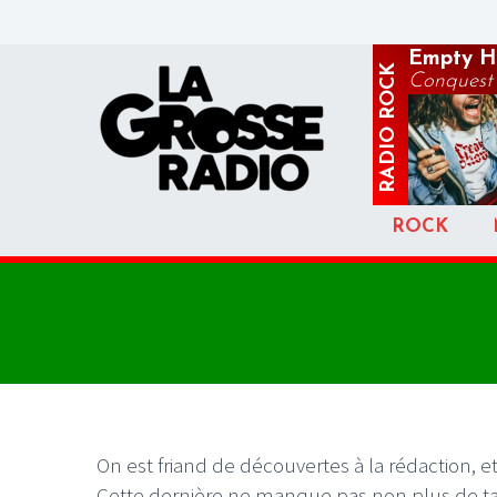
Empty H
ROCK
Conquest
RADIO
ROCK
On est friand de découvertes à la rédaction, et
Cette dernière ne manque pas non plus de talen