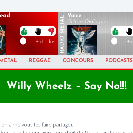
ead
Voice
METAL
Schizo Dialogues
RADIO
+ d'infos
+ 
METAL
REGGAE
CONCOURS
PODCASTS
Willy Wheelz – Say No!!!
 on aime vous les faire partager.
t, et elle nous vient tout droit du Malawi, via le pays d