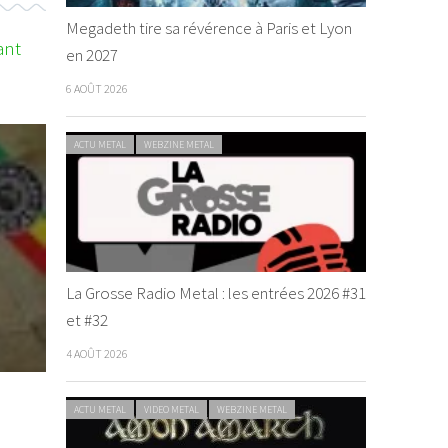
Megadeth tire sa révérence à Paris et Lyon
ant
en 2027
6 AOÛT 2026
ACTU METAL
WEBZINE METAL
La Grosse Radio Metal : les entrées 2026 #31
et #32
4 AOÛT 2026
ACTU METAL
VIDEO METAL
WEBZINE METAL