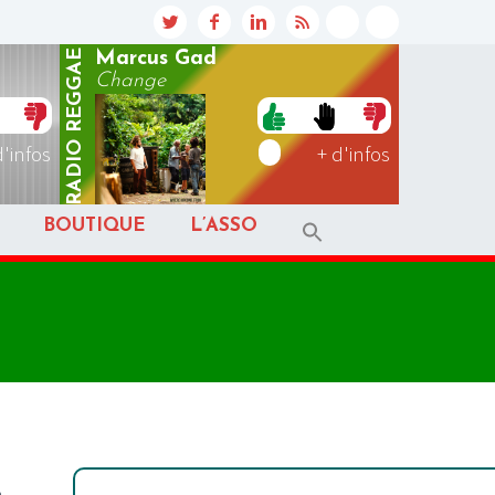
REGGAE
Marcus Gad
Change
RADIO
d'infos
+ d'infos
BOUTIQUE
L’ASSO
e