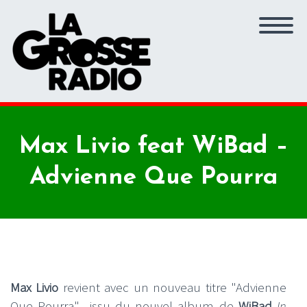
Max Livio feat WiBad –
Advienne Que Pourra
Max Livio
revient avec un nouveau titre "Advienne
Que Pourra" issu du nouvel album de
WiBad
In