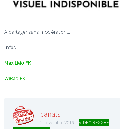
A partager sans modération...
Infos
Max Livio FK
WiBad FK
canals
2 novembre 2016 in
VIDEO REGGAE
,