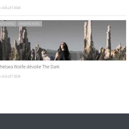
0 JUILLET 2026
ACTU METAL
WEBZINE METAL
helsea Wolfe dévoile The Dark
9 JUILLET 2026