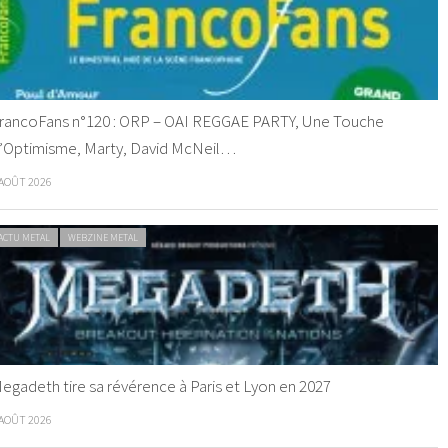
rancoFans n°120 : ORP – OAI REGGAE PARTY, Une Touche
’Optimisme, Marty, David McNeil…
 AOÛT 2026
ACTU METAL
WEBZINE METAL
egadeth tire sa révérence à Paris et Lyon en 2027
 AOÛT 2026