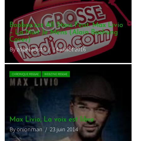
Booboo’zzz All Stars Feat. Max Livio
– La Nuit Je Mens (Alain Bashung
Cover)
By zopelartisto
/ 14 juillet 2016
CHRONIQUE REGGAE
WEBZINE REGGAE
Max Livio, La voix est libre
By onionman
/ 23 juin 2014