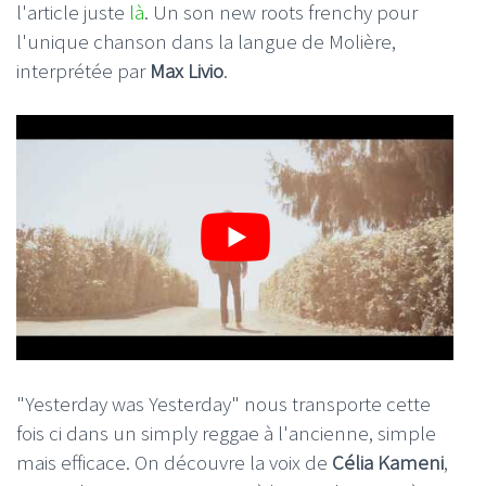
l'article juste
là
. Un son new roots frenchy pour
l'unique chanson dans la langue de Molière,
interprétée par
Max Livio
.
"Yesterday was Yesterday" nous transporte cette
fois ci dans un simply reggae à l'ancienne, simple
mais efficace. On découvre la voix de
Célia Kameni
,