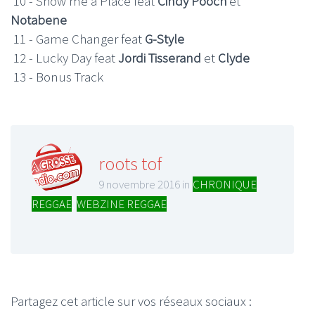
10 - Show me a Place feat
Cindy Pooch
et
Notabene
11 - Game Changer feat
G-Style
12 - Lucky Day feat
Jordi Tisserand
et
Clyde
13 - Bonus Track
roots tof
9 novembre 2016 in
CHRONIQUE
REGGAE
,
WEBZINE REGGAE
Partagez cet article sur vos réseaux sociaux :