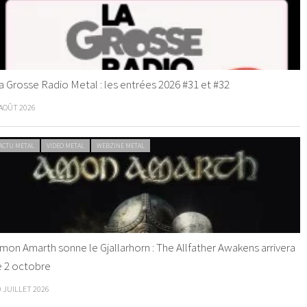
a Grosse Radio Metal : les entrées 2026 #31 et #32
 AOÛT 2026
ACTU METAL
VIDEO METAL
WEBZINE METAL
mon Amarth sonne le Gjallarhorn : The Allfather Awakens arrivera
e 2 octobre
0 JUILLET 2026