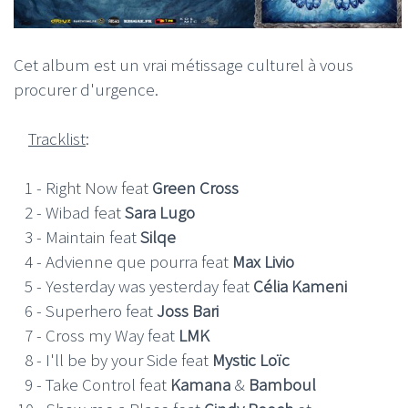
Cet album est un vrai métissage culturel à vous
procurer d'urgence.
Tracklist
:
1 - Right Now feat
Green Cross
2 - Wibad feat
Sara Lugo
3 - Maintain feat
Silqe
4 - Advienne que pourra feat
Max Livio
5 - Yesterday was yesterday feat
Célia Kameni
6 - Superhero feat
Joss Bari
7 - Cross my Way feat
LMK
8 - I'll be by your Side feat
Mystic Loïc
9 - Take Control feat
Kamana
&
Bamboul