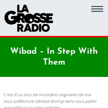
Wibad – In Step With
Them
C'est d'un duo de musiciens originaires de ma
sous-préfecture Iséroise dont je viens vous parler
aujourd'hui sur notre webzine.