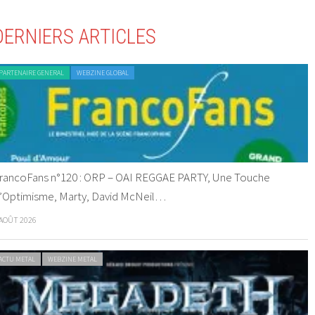
DERNIERS ARTICLES
PARTENAIRE GENERAL
WEBZINE GLOBAL
rancoFans n°120 : ORP – OAI REGGAE PARTY, Une Touche
’Optimisme, Marty, David McNeil…
 AOÛT 2026
ACTU METAL
WEBZINE METAL