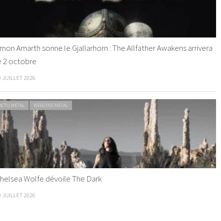
mon Amarth sonne le Gjallarhorn : The Allfather Awakens arrivera
e 2 octobre
0 JUILLET 2026
ACTU METAL
WEBZINE METAL
helsea Wolfe dévoile The Dark
9 JUILLET 2026