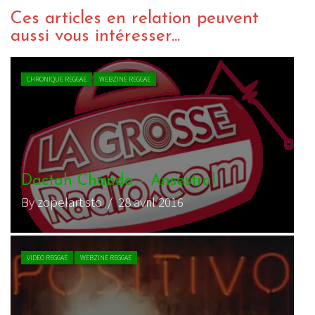
Ces articles en relation peuvent
aussi vous intéresser...
CHRONIQUE REGGAE
WEBZINE REGGAE
Dactah Chando – Ansestral
By zopelartisto
/ 28 avril 2016
VIDEO REGGAE
WEBZINE REGGAE