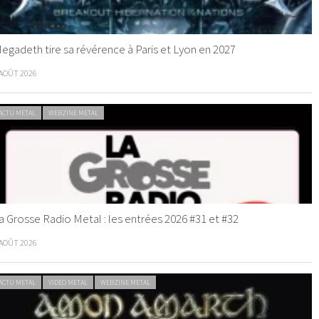
egadeth tire sa révérence à Paris et Lyon en 2027
 AOÛT 2026
ACTU METAL
WEBZINE METAL
a Grosse Radio Metal : les entrées 2026 #31 et #32
 AOÛT 2026
ACTU METAL
VIDEO METAL
WEBZINE METAL