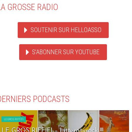
LA GROSSE RADIO
SOUTENIR SUR HELLOASSO
S'ABONNER SUR YOUTUBE
DERNIERS PODCASTS
LE GROS RIFFIFI
LE GROS RIFFIFI – Seven Days To Rock !!!