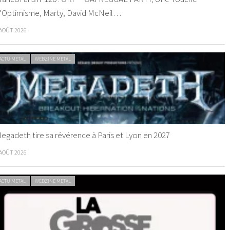
’Optimisme, Marty, David McNeil…
 AOÛT 2026
ACTU METAL
WEBZINE METAL
egadeth tire sa révérence à Paris et Lyon en 2027
 AOÛT 2026
ACTU METAL
WEBZINE METAL