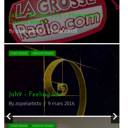
Jah9 – 9
By salomon_roots
/ 2 octobre 2016
VIDEO REGGAE
WEBZINE REGGAE
Jah9 – Humble Mi
By salomon_roots
/ 28 septembre 2016
ACTU REGGAE
WEBZINE REGGAE