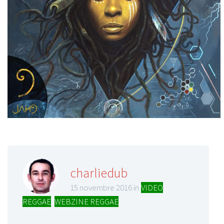
charliedub
15 novembre 2016 in
VIDEO
REGGAE
,
WEBZINE REGGAE