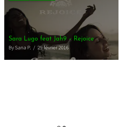
Jah9 – 9mm Vol. 2 – Pre-Album –
Freedownload
By zopelartisto
/ 28 août 2016
ACTU REGGAE
WEBZINE REGGAE
Jah9 – single Humble Mi
By magmamatte
/ 15 juin 2016