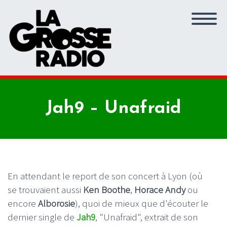
Jah9 – Unafraid
En attendant le report de son concert à Lyon (où
se trouvaient aussi
Ken Boothe
,
Horace Andy
ou
encore
Alborosie
), quoi de mieux que d'écouter le
dernier single de
Jah9
, "Unafraid", extrait de son