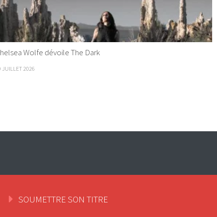
helsea Wolfe dévoile The Dark
9 JUILLET 2026
SOUMETTRE SON TITRE