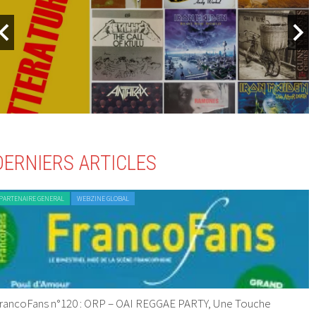
DERNIERS ARTICLES
PARTENAIRE GENERAL
WEBZINE GLOBAL
rancoFans n°120 : ORP – OAI REGGAE PARTY, Une Touche