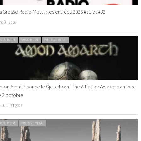
a Grosse Radio Metal : les entrées 2026 #31 et #32
 AOÛT 2026
ACTU METAL
VIDEO METAL
WEBZINE METAL
mon Amarth sonne le Gjallarhorn : The Allfather Awakens arrivera
e 2 octobre
0 JUILLET 2026
ACTU METAL
WEBZINE METAL