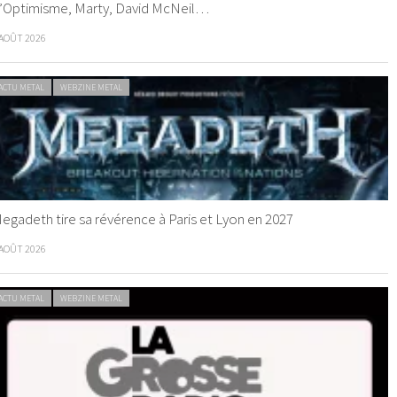
’Optimisme, Marty, David McNeil…
 AOÛT 2026
ACTU METAL
WEBZINE METAL
egadeth tire sa révérence à Paris et Lyon en 2027
 AOÛT 2026
ACTU METAL
WEBZINE METAL