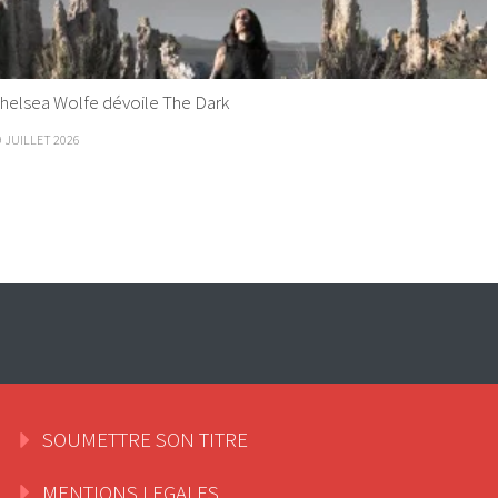
helsea Wolfe dévoile The Dark
9 JUILLET 2026
SOUMETTRE SON TITRE
MENTIONS LEGALES