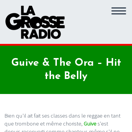
Guive & The Ora – Hit
the Belly
Bien qu'il ait fait ses classes dans le reggae en tant
que trombone et même choriste,
Guive
s'est
depuis reconverti comme chanteur, même s'il ne