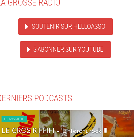
LA GROSSE RADIO
SOUTENIR SUR HELLOASSO
S'ABONNER SUR YOUTUBE
DERNIERS PODCASTS
LE GROS RIFFIFI
LE GROS RIFFIFI – Seven Days To Rock 