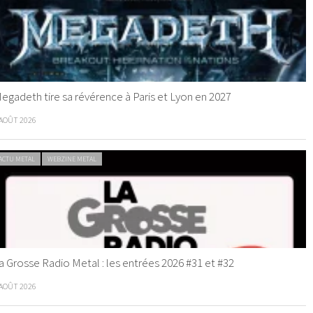
egadeth tire sa révérence à Paris et Lyon en 2027
 AOÛT 2026
ACTU METAL
WEBZINE METAL
a Grosse Radio Metal : les entrées 2026 #31 et #32
 AOÛT 2026