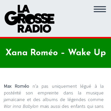
Xana Roméo – Wake Up
Max Roméo
n’a pas uniquement légué à la
postérité son empreinte dans la musique
jamaïcaine et des albums de légendes comme
War inna Babylon
mais aussi des enfants qui sans