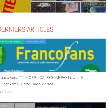
DERNIERS ARTICLES
PARTENAIRE GENERAL
WEBZINE GLOBAL
rancoFans n°120 : ORP – OAI REGGAE PARTY, Une Touche
’Optimisme, Marty, David McNeil…
 AOÛT 2026
ACTU METAL
WEBZINE METAL