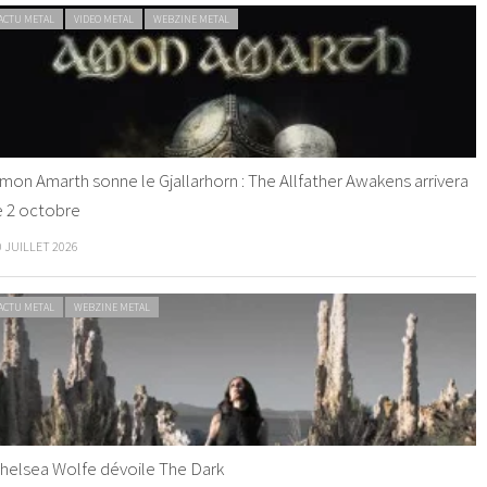
ACTU METAL
VIDEO METAL
WEBZINE METAL
mon Amarth sonne le Gjallarhorn : The Allfather Awakens arrivera
e 2 octobre
0 JUILLET 2026
ACTU METAL
WEBZINE METAL
helsea Wolfe dévoile The Dark