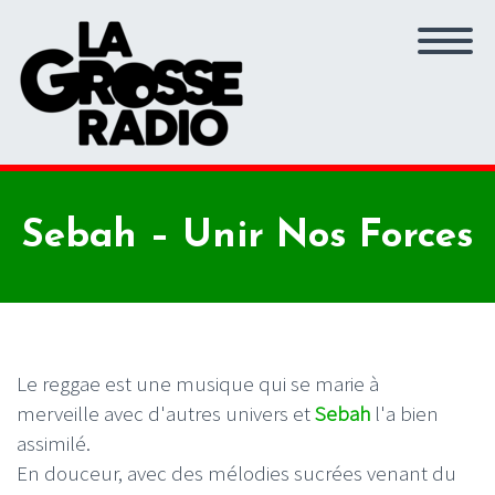
Sebah – Unir Nos Forces
Le reggae est une musique qui se marie à
merveille avec d'autres univers et
Sebah
l'a bien
assimilé.
En douceur, avec des mélodies sucrées venant du