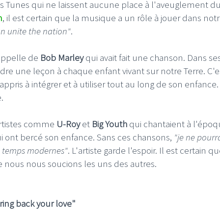
s Tunes qui ne laissent aucune place à l'aveuglement d
n
, il est certain que la musique a un rôle à jouer dans not
an unite the nation"
.
appelle de
Bob Marley
qui avait fait une chanson. Dans se
ndre une leçon à chaque enfant vivant sur notre Terre. C'e
appris à intégrer et à utiliser tout au long de son enfance. 
.
artistes comme
U-Roy
et
Big Youth
qui chantaient à l'époq
ui ont bercé son enfance. Sans ces chansons,
"je ne pourr
es temps modernes"
. L'artiste garde l'espoir. Il est certain q
nous nous soucions les uns des autres.
ring back your love"