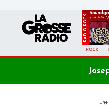
Soundga
ROCK
Let Me D
RADIO
ROCK
Jose
Une c