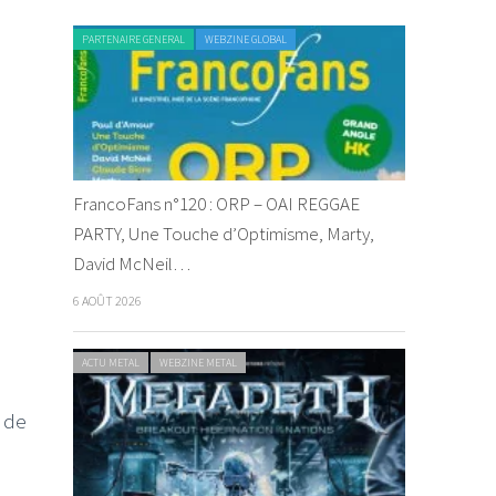
PARTENAIRE GENERAL
WEBZINE GLOBAL
FrancoFans n°120 : ORP – OAI REGGAE
PARTY, Une Touche d’Optimisme, Marty,
David McNeil…
6 AOÛT 2026
ACTU METAL
WEBZINE METAL
 de