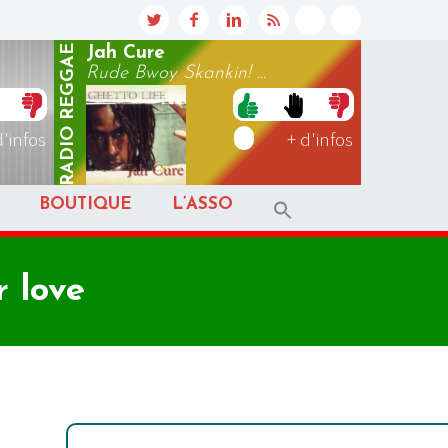
REGGAE
Jah Cure
Rude Bwoy Skankin! ...
RADIO
d'infos
+ d'infos
BOUTIQUE
L’ASSO
 love