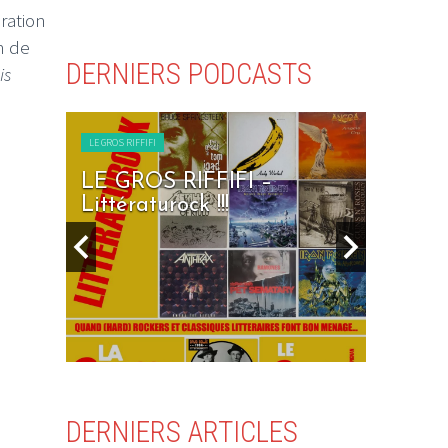
iration
in de
DERNIERS PODCASTS
is
LE GROS RIFFIFI
RIFFIFI –
LE GROS RIFFIFI – Sev
ock !!!
Days To Rock !!!
DERNIERS ARTICLES