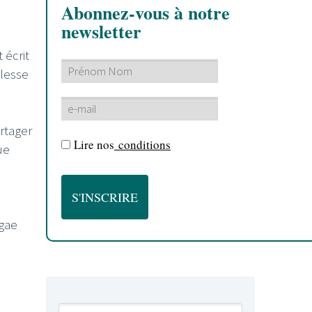
Abonnez-vous à notre
newsletter
 écrit
llesse
artager
Lire nos
conditions
ue
ggae