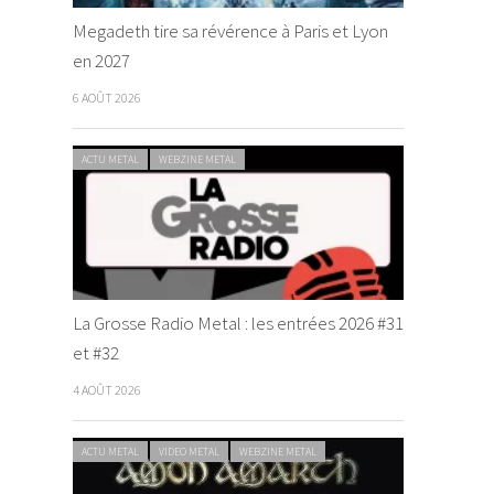
Megadeth tire sa révérence à Paris et Lyon
en 2027
6 AOÛT 2026
ACTU METAL
WEBZINE METAL
La Grosse Radio Metal : les entrées 2026 #31
et #32
4 AOÛT 2026
ACTU METAL
VIDEO METAL
WEBZINE METAL