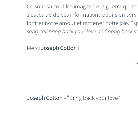
Ce sont surtout les images de la guerre qui s
s'est saisie de ces informations pour s'en servi
fortifier notre amour et ramener notre joie. E
song call bring back your love and bring back yo
LE GROS RIFFIFI
Merci
Joseph Cotton
!
LE GROS RIFFIFI –
Christmas Riffifi 2025 !!!
Joseph Cotton - "
Bring back your love"