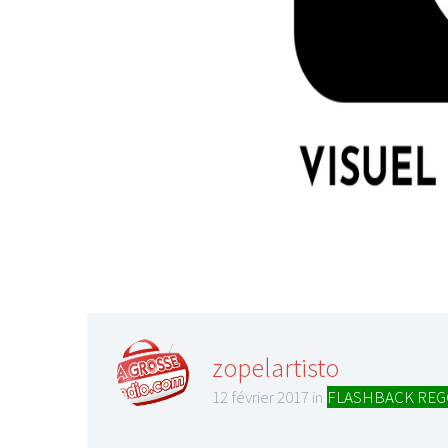
zopelartisto
12 février 2017 in
FLASHBACK REG