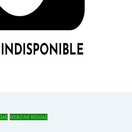
GAE
,
WEBZINE REGGAE