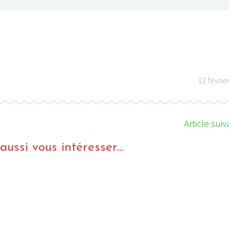
12 févrie
Article suiv
ussi vous intéresser...