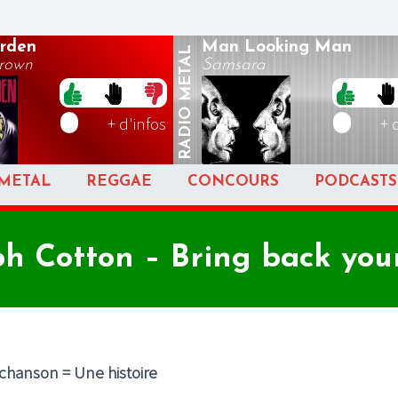
rden
Man Looking Man
METAL
rown
Samsara
RADIO
+ d'infos
+ 
METAL
REGGAE
CONCOURS
PODCASTS
ph Cotton – Bring back your
hanson = Une histoire