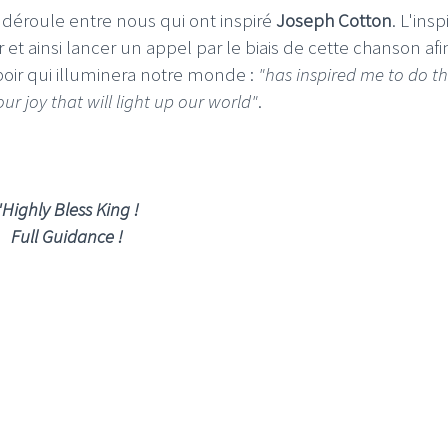
e déroule entre nous qui ont inspiré
Joseph Cotton
. L'insp
r et ainsi lancer un appel par le biais de cette chanson af
spoir qui illuminera notre monde :
"has inspired me to do th
ur joy that will light up our world"
.
LE GROS RIFFIFI
LE GROS RIFFIFI
LE GROS RIFFIFI – Surfin’
LE GROS 
The Covers !!!
Littératur
"Highly Bless King !
Full Guidance !