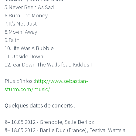
5.Never Been As Sad
6.Burn The Money
7.It’s Not Just
8.Movin’ Away
9.Faith
10.Life Was A Bubble
11.Upside Down
12.Tear Down The Walls feat. Kiddus I
Plus d'infos :
http://www.sebastian-
sturm.com/music/
Quelques dates de concerts
:
â– 16.05.2012 - Grenoble, Salle Berlioz
â– 18.05.2012 - Bar Le Duc (France), Festival Watts a