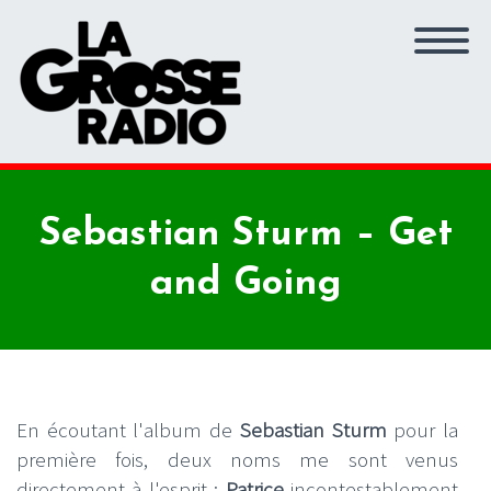
Sebastian Sturm – Get
and Going
En écoutant l'album de
Sebastian Sturm
pour la
première fois, deux noms me sont venus
directement à l'esprit :
Patrice
incontestablement