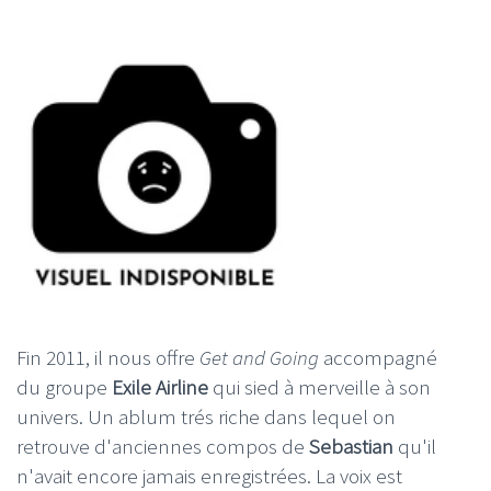
Fin 2011, il nous offre
Get and Going
accompagné
du groupe
Exile Airline
qui sied à merveille à son
univers. Un ablum trés riche dans lequel on
retrouve d'anciennes compos de
Sebastian
qu'il
n'avait encore jamais enregistrées. La voix est