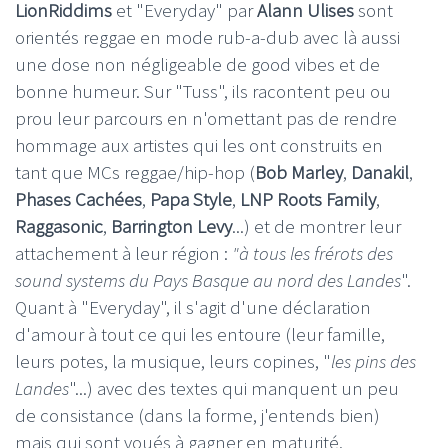
LionRiddims
et "Everyday" par
Alann Ulises
sont
orientés reggae en mode rub-a-dub avec là aussi
une dose non négligeable de good vibes et de
bonne humeur. Sur "Tuss", ils racontent peu ou
prou leur parcours en n'omettant pas de rendre
hommage aux artistes qui les ont construits en
tant que MCs reggae/hip-hop (
Bob Marley
,
Danakil
,
Phases
Cachées
,
Papa Style
,
LNP Roots Family
,
Raggasonic
,
Barrington Levy
...) et de montrer leur
attachement à leur région :
"à tous les frérots des
sound systems du Pays Basque au nord des Landes
".
Quant à "Everyday", il s'agit d'une déclaration
d'amour à tout ce qui les entoure (leur famille,
leurs potes, la musique, leurs copines, "
les pins des
Landes
"...) avec des textes qui manquent un peu
de consistance (dans la forme, j'entends bien)
mais qui sont voués à gagner en maturité.