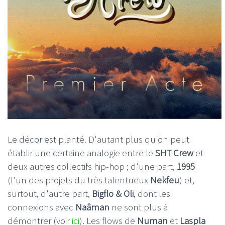
Le décor est planté. D'autant plus qu'on peut
établir une certaine analogie entre le
SHT Crew
et
deux autres collectifs hip-hop ; d'une part,
1995
(l'un des projets du très talentueux
Nekfeu
) et,
surtout, d'autre part,
Bigflo & Oli
, dont les
connexions avec
Naâman
ne sont plus à
démontrer (voir
ici
). Les flows de
Numan
et
Laspla