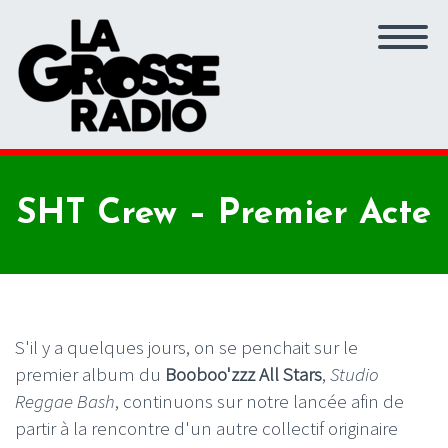
SHT Crew – Premier Acte
S'il y a quelques jours, on se penchait sur le
premier album du
Booboo'zzz All Stars
,
Studio
Reggae
Bash
, continuons sur notre lancée afin de
partir à la rencontre d'un autre collectif originaire