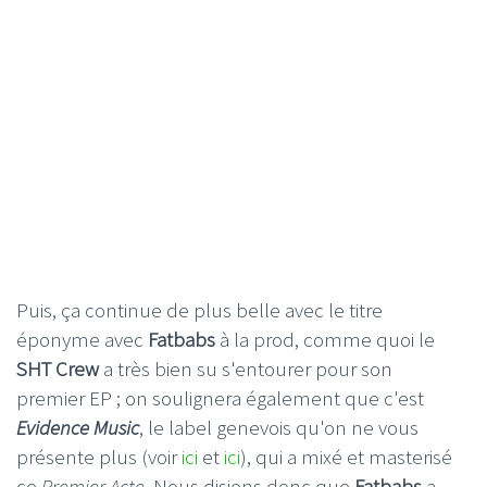
Puis, ça continue de plus belle avec le titre
éponyme avec
Fatbabs
à la prod, comme quoi le
SHT
Crew
a très bien su s'entourer pour son
premier EP ; on soulignera également que c'est
Evidence
Music
, le label genevois qu'on ne vous
présente plus (voir
ici
et
ici
), qui a mixé et masterisé
ce
Premier
Acte
. Nous disions donc que
Fatbabs
a