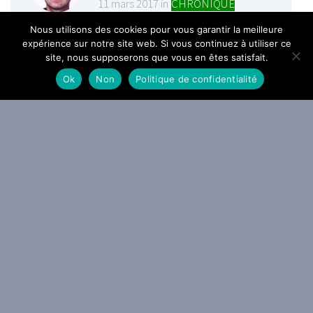
11 mars 2017 in
CHRONIQUE
REGGAE
,
WEBZINE REGGAE
Nous utilisons des cookies pour vous garantir la meilleure
expérience sur notre site web. Si vous continuez à utiliser ce
site, nous supposerons que vous en êtes satisfait.
Ok
Non
Politique de confidentialité
Partagez cet article sur vos réseaux sociaux :
11 mars 2017
Article précédent
Article suivant
Ces articles en relation peuvent
aussi vous intéresser...