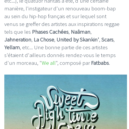
etc...), le quatuor nantais a été, d'une certaine
manière, l'instigateur d'un renouveau boom-bap
au sein du hip-hop français et sur lequel sont
venus se greffer des artistes aux inspirations reggae
tels que les
Phases Cachées
,
Naâman
,
Jahneration
,
La Chose
,
United by Skankin'
,
Scars
,
Yellam
, etc... Une bonne partie de ces artistes
s'étaient d'ailleurs donnés rendez-vous le temps
d'un morceau, "
We all
", composé par
Fatbabs
.