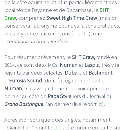
de la côte aquitaine, et plus particulièrement des
localités de Bayonne et de Biscarrosse, le
SHT
Crew
, comprenez
Sweet High Time Crew
(mais on
conservera l'acronyme pour des raisons pratiques,
vous n'y verrez aucun inconvénient...), une
"
combinaison basco-landaise
".
Pour résumer brièvement, le
SHT Crew,
fondé en
2014, ce sont deux MCs,
Numan
et
Laspla
, très vite
rejoints par deux selectas,
Duba-J
et
Bashment
d'
Eurosia Sound
(dont fait également partie
Numan
). On avait justement pu voir opérer ce
dernier au côté de
Papa Style
lors du festival du
Grand Bastringue
l'an dernier (live report
ici
).
Après avoir sorti quelques singles, notamment
"Skank it on", dont le
clip
a été tourné en partie sur