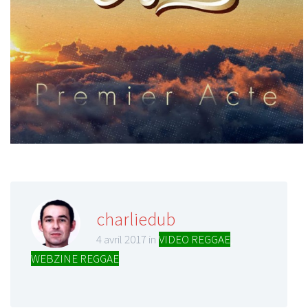
charliedub
4 avril 2017 in
VIDEO REGGAE
,
WEBZINE REGGAE