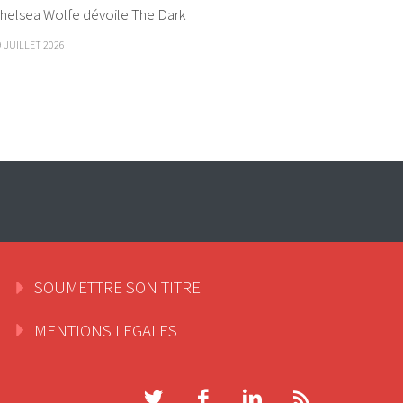
helsea Wolfe dévoile The Dark
9 JUILLET 2026
SOUMETTRE SON TITRE
MENTIONS LEGALES