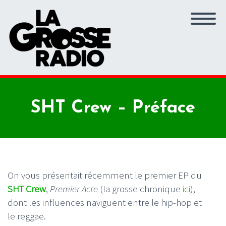
SHT Crew – Préface
On vous présentait récemment le premier EP du
SHT Crew
,
Premier Acte
(la grosse chronique
ici
),
dont les influences naviguent entre le hip-hop et
le reggae.