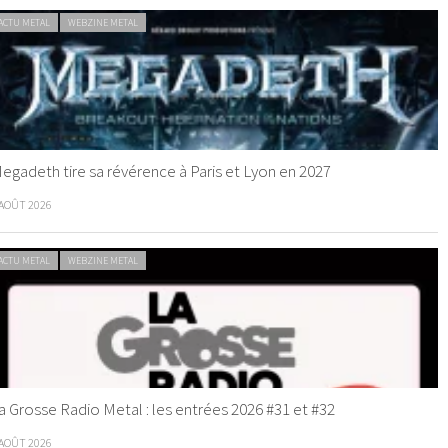
ACTU METAL
WEBZINE METAL
egadeth tire sa révérence à Paris et Lyon en 2027
 AOÛT 2026
ACTU METAL
WEBZINE METAL
a Grosse Radio Metal : les entrées 2026 #31 et #32
 AOÛT 2026