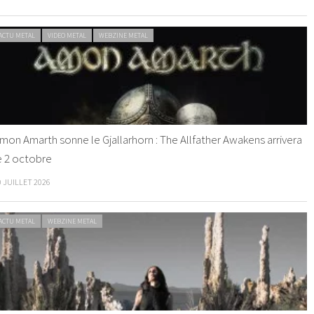
ACTU METAL
VIDEO METAL
WEBZINE METAL
mon Amarth sonne le Gjallarhorn : The Allfather Awakens arrivera
e 2 octobre
0 JUILLET 2026
ACTU METAL
WEBZINE METAL