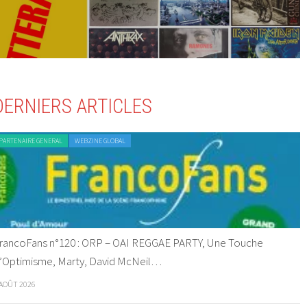
DERNIERS ARTICLES
PARTENAIRE GENERAL
WEBZINE GLOBAL
rancoFans n°120 : ORP – OAI REGGAE PARTY, Une Touche
’Optimisme, Marty, David McNeil…
 AOÛT 2026