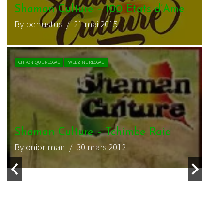
s d’Ame
Interview de Jah Prince
By charliedub
/ 12 février 2017
INTERVIEW REGGAE
WEBZINE REGGAE
Raid
Shaman Culture
By pierre.leon
/ 21 novembre 2016
LIVE REPORT REGGAE
WEBZINE REGGAE