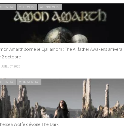
ACTU METAL
VIDEO METAL
WEBZINE METAL
mon Amarth sonne le Gjallarhorn : The Allfather Awakens arrivera
e 2 octobre
0 JUILLET 2026
ACTU METAL
WEBZINE METAL
helsea Wolfe dévoile The Dark