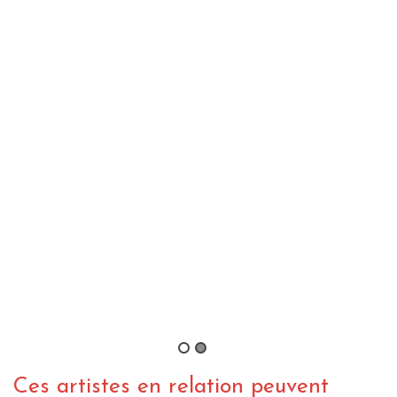
Le Verjux Saône System – 18 Jui
2016
By onionman
/ 5 juillet 2016
INTERVIEW REGGAE
WEBZINE REGGAE
Interview Shaman Culture – 100
Etats d’Ames
By PapaRoots
/ 25 juin 2015
Ces artistes en relation peuvent