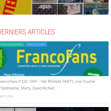
DERNIERS ARTICLES
PARTENAIRE GENERAL
WEBZINE GLOBAL
rancoFans n°120 : ORP – OAI REGGAE PARTY, Une Touche
’Optimisme, Marty, David McNeil…
 AOÛT 2026
ACTU METAL
WEBZINE METAL