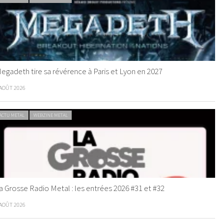
egadeth tire sa révérence à Paris et Lyon en 2027
 AOÛT 2026
ACTU METAL
WEBZINE METAL
a Grosse Radio Metal : les entrées 2026 #31 et #32
 AOÛT 2026