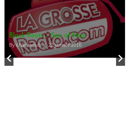
Black Roots – I Believe EP
By Tarpon
/ 4 mai 2017
CHRONIQUE REGGAE
WEBZINE REGGAE
Black Roots – EP Move on
By roots tof
/ 29 août 2016