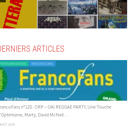
DERNIERS ARTICLES
PARTENAIRE GENERAL
WEBZINE GLOBAL
rancoFans n°120 : ORP – OAI REGGAE PARTY, Une Touche
’Optimisme, Marty, David McNeil…
 AOÛT 2026