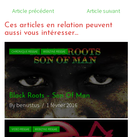
Article précédent
Article suivant
Ces articles en relation peuvent
aussi vous intéresser...
ACTU REGGAE
WEBZINE REGGAE
Nomade Reggae Festival – Fr
(74) – 4 au 6 août 2017
By charliedub
/ 2 août 2017
CHRONIQUE REGGAE
WEBZINE REGGAE