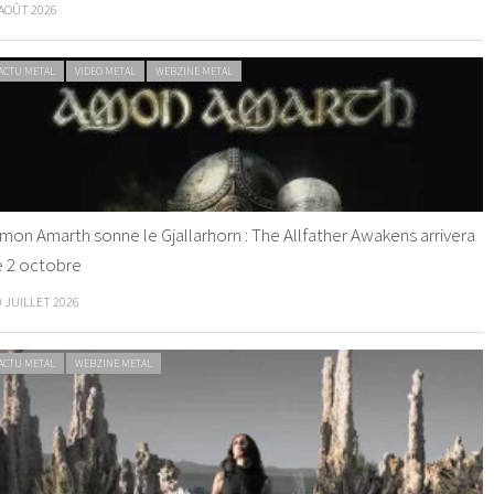
 AOÛT 2026
ACTU METAL
VIDEO METAL
WEBZINE METAL
mon Amarth sonne le Gjallarhorn : The Allfather Awakens arrivera
e 2 octobre
0 JUILLET 2026
ACTU METAL
WEBZINE METAL