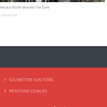
helsea Wolfe dévoile The Dark
9 JUILLET 2026
SOUMETTRE SON TITRE
MENTIONS LEGALES