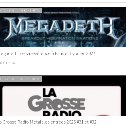
ACTU METAL
WEBZINE METAL
egadeth tire sa révérence à Paris et Lyon en 2027
 AOÛT 2026
ACTU METAL
WEBZINE METAL
a Grosse Radio Metal : les entrées 2026 #31 et #32