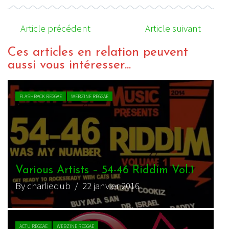
Article précédent
Article suivant
Ces articles en relation peuvent
aussi vous intéresser...
FLASHBACK REGGAE
WEBZINE REGGAE
Various Artists – 54-46 Riddim Vol.1
By charliedub
/ 22 janvier 2016
ACTU REGGAE
WEBZINE REGGAE