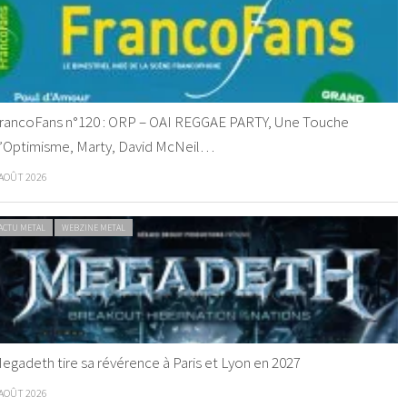
rancoFans n°120 : ORP – OAI REGGAE PARTY, Une Touche
’Optimisme, Marty, David McNeil…
 AOÛT 2026
ACTU METAL
WEBZINE METAL
egadeth tire sa révérence à Paris et Lyon en 2027
 AOÛT 2026