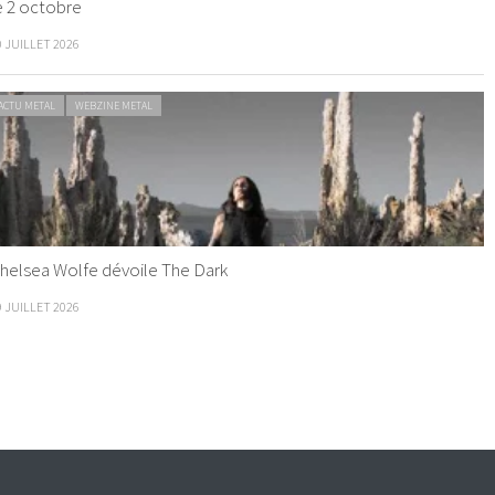
e 2 octobre
0 JUILLET 2026
ACTU METAL
WEBZINE METAL
helsea Wolfe dévoile The Dark
9 JUILLET 2026