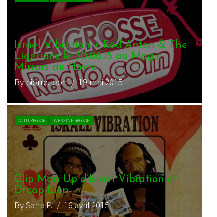
Israel Vibration + Rod Anton & The
Ligerians le 30.06.15 au Magic
Mirrors du Havre
By pierre.leon
/ 19 mai 2015
ACTU REGGAE
WEBZINE REGGAE
Clip Man Up d’Israel Vibration et
Droop Lion
By Sana P.
/ 16 avril 2015