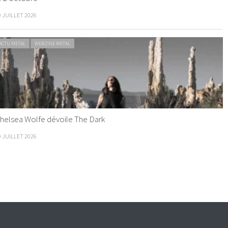
0 JUILLET 2026
ACTU METAL
WEBZINE METAL
helsea Wolfe dévoile The Dark
9 JUILLET 2026