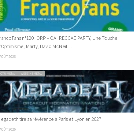
rancoFans n°120 : ORP – OAI REGGAE PARTY, Une Touche
’Optimisme, Marty, David McNeil…
 AOÛT 2026
ACTU METAL
WEBZINE METAL
egadeth tire sa révérence à Paris et Lyon en 2027
 AOÛT 2026