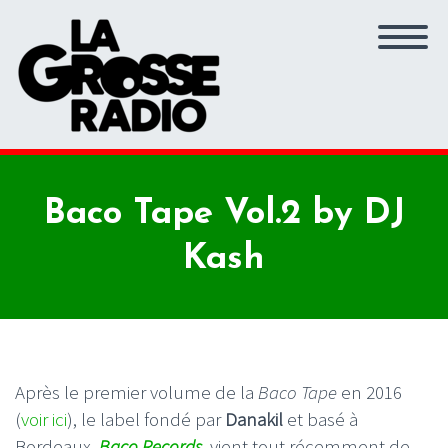
Baco Tape Vol.2 by DJ
Kash
Après le premier volume de la
Baco Tape
en 2016
(
voir ici
), le label fondé par
Danakil
et basé à
Bordeaux,
Baco Records
, vient tout récemment de