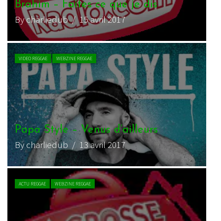
Brahim – Faites ce que je dis
By charliedub
/ 15 avril 2017
VIDEO REGGAE
WEBZINE REGGAE
Papa Style – Venus d’ailleurs
By charliedub
/ 13 avril 2017
ACTU REGGAE
WEBZINE REGGAE