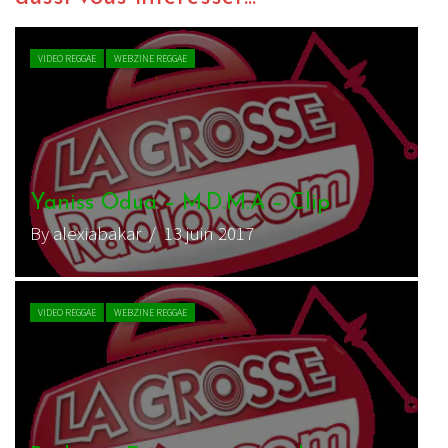
VIDEO REGGAE
WEBZINE REGGAE
Yaniss Odua – M.D.M.A – Clip
By alexiabakar
/ 13 juin 2017
VIDEO REGGAE
WEBZINE REGGAE