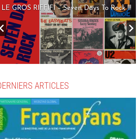
LE GROS RIFFIFI – Seven Days To Rock !!!
DERNIERS ARTICLES
PARTENAIRE GENERAL
WEBZINE GLOBAL