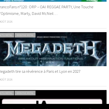
rancoFans n°120 : ORP – OAI REGGAE PARTY, Une Touche
’Optimisme, Marty, David McNeil…
 AOÛT 2026
ACTU METAL
WEBZINE METAL
egadeth tire sa révérence à Paris et Lyon en 2027
 AOÛT 2026
ACTU METAL
WEBZINE METAL