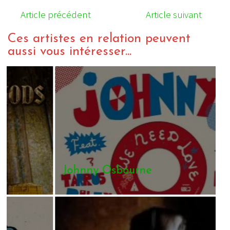
Article précédent
Article suivant
Ces artistes en relation peuvent
aussi vous intéresser...
Johnny Osbourne
A