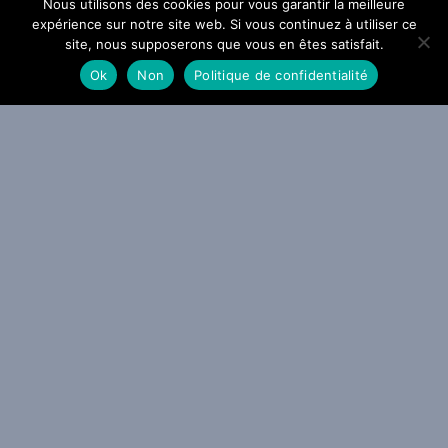
Nous utilisons des cookies pour vous garantir la meilleure
expérience sur notre site web. Si vous continuez à utiliser ce
site, nous supposerons que vous en êtes satisfait.
Ok
Non
Politique de confidentialité
a Grosse Radio Metal : les entrées 2026 #31 et #32
 AOÛT 2026
ACTU METAL
VIDEO METAL
WEBZINE METAL
mon Amarth sonne le Gjallarhorn : The Allfather Awakens arrivera
e 2 octobre
0 JUILLET 2026
ACTU METAL
WEBZINE METAL