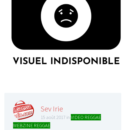
Sev Irie
15 août 2017 in
VIDEO REGGAE
,
WEBZINE REGGAE