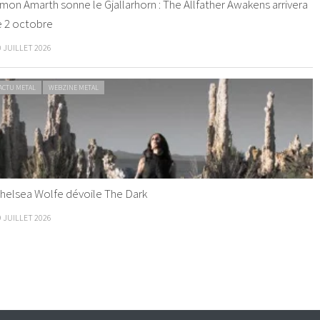
mon Amarth sonne le Gjallarhorn : The Allfather Awakens arrivera
e 2 octobre
0 JUILLET 2026
ACTU METAL
WEBZINE METAL
helsea Wolfe dévoile The Dark
9 JUILLET 2026