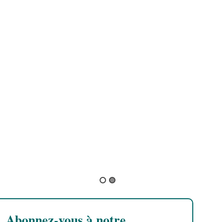
Joe Pilgrim
Joseph Cotton
Abonnez-vous à notre