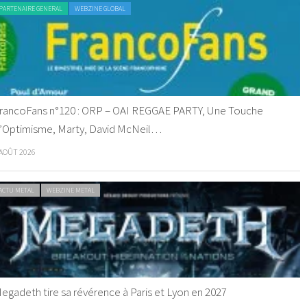
PARTENAIRE GENERAL
WEBZINE GLOBAL
rancoFans n°120 : ORP – OAI REGGAE PARTY, Une Touche
’Optimisme, Marty, David McNeil…
 AOÛT 2026
ACTU METAL
WEBZINE METAL
egadeth tire sa révérence à Paris et Lyon en 2027