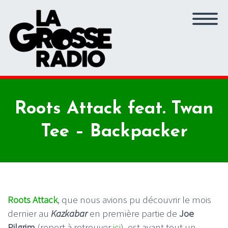
Roots Attack feat. Twan
Tee – Backpacker
Roots Attack
, que nous avions pu découvrir le mois
dernier au
Kazkabar
en première partie de
Joe
Pilgrim
(report à retrouver
ici
), est avant tout un