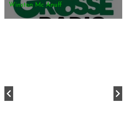
Patois Brothers
The Viceroys