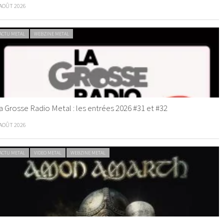
 AOÛT 2026
ACTU METAL
WEBZINE METAL
a Grosse Radio Metal : les entrées 2026 #31 et #32
 AOÛT 2026
ACTU METAL
VIDEO METAL
WEBZINE METAL