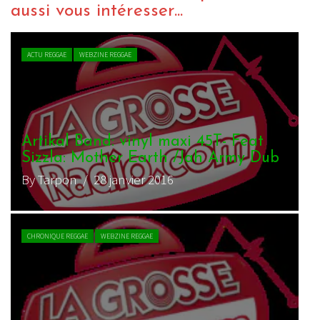
aussi vous intéresser...
VIDEO REGGAE
WEBZINE REGGAE
Artikal Band & Tiwony – Ma Colline
– Live Session 360° #7
By charliedub
/ 7 février 2017
VIDEO REGGAE
WEBZINE REGGAE
Artikal Band Feat.Volodia – Une