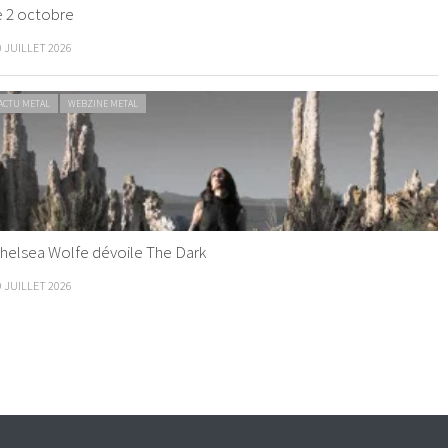
e 2 octobre
0 JUILLET 2026
ACTU METAL
WEBZINE METAL
helsea Wolfe dévoile The Dark
9 JUILLET 2026