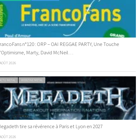
rancoFans n°120 : ORP – OAI REGGAE PARTY, Une Touche
’Optimisme, Marty, David McNeil…
 AOÛT 2026
ACTU METAL
WEBZINE METAL
egadeth tire sa révérence à Paris et Lyon en 2027
 AOÛT 2026