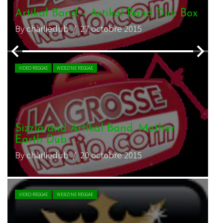
minute de silence – Live Session
Vidéo 360° #6
By zopelartisto
/ 15 décembre 2016
VIDEO REGGAE
WEBZINE REGGAE
Artikal Band & Volodia – Au final –
Live Session Vidéo 360° #4
By charliedub
/ 17 septembre 2016
VIDEO REGGAE
WEBZINE REGGAE