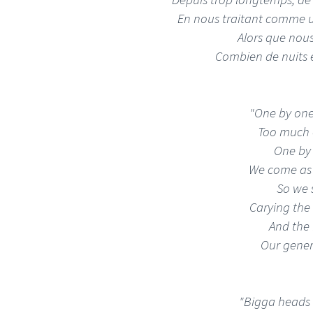
En nous traitant comme u
Alors que nous
Combien de nuits 
"One by one
Too much o
One by
We come as 
So we s
Carying the 
And the 
Our gener
"Bigga heads 