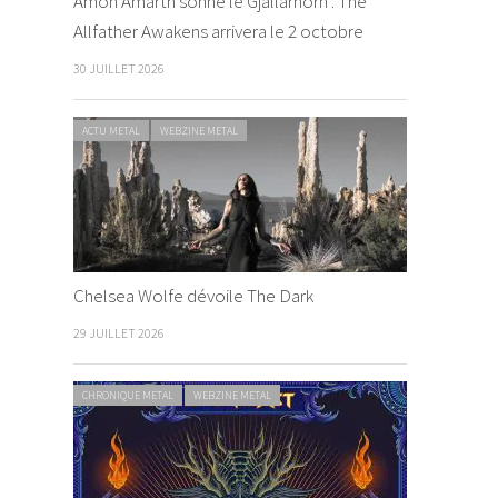
Amon Amarth sonne le Gjallarhorn : The
Allfather Awakens arrivera le 2 octobre
30 JUILLET 2026
ACTU METAL
WEBZINE METAL
Chelsea Wolfe dévoile The Dark
29 JUILLET 2026
CHRONIQUE METAL
WEBZINE METAL