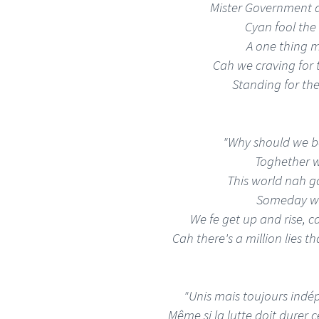
Mister Government a
Cyan fool the
A one thing m
Cah we craving for t
Standing for the
"Why should we b
Toghether 
This world nah g
Someday wi
We fe get up and rise, c
Cah there's a million lies t
"Unis mais toujours indé
Même si la lutte doit durer 