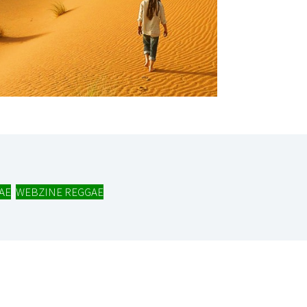
AE
,
WEBZINE REGGAE