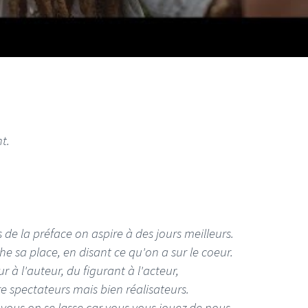
I
LE GROS RIFFIFI
S RIFFIFI –
LE GROS RIFFIFI – Su
t.
as Riffifi 2025 !!!
The Covers !!!
 de la préface on aspire à des jours meilleurs.
e sa place, en disant ce qu'on a sur le coeur.
r à l'auteur, du figurant à l'acteur,
e spectateurs mais bien réalisateurs.
vous on se lasse car vous vous jouez de nous