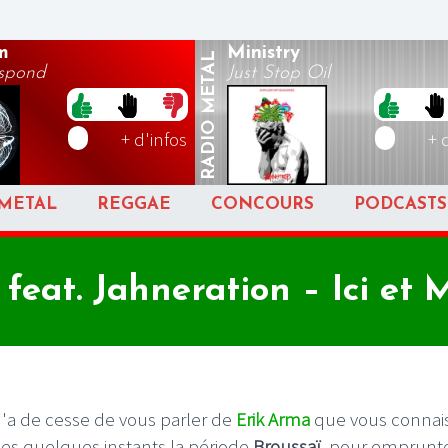
m
Ministry
METAL
espond
Just Stop Oil
RADIO
+ d'infos
+ 
METAL
REGGAE
CONCOURS
PODCASTS
feat. Jahneration – Ici et
'a de cesse de vous parler de
Erik Arma
que vous connai
ses quelques instants la période
Broussaï
, pour emprunt