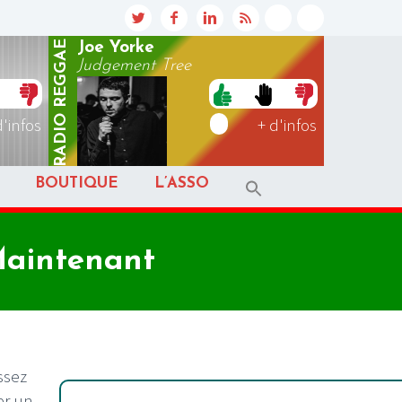
REGGAE
Joe Yorke
Judgement Tree
RADIO
d'infos
+ d'infos
BOUTIQUE
L’ASSO
 Maintenant
ssez
er un