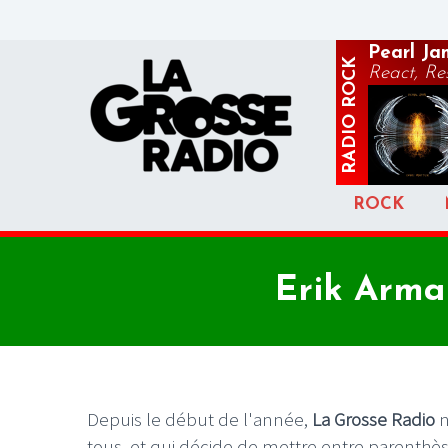
Pearl Ja
ROCK
React, R
RADIO
ROCK
Erik Arma 
Depuis le début de l'année,
La Grosse Radio
n
tous, et qui décide de mettre entre parenthè