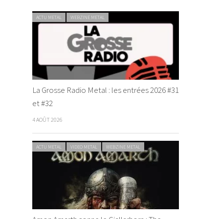
ACTU METAL
WEBZINE METAL
La Grosse Radio Metal : les entrées 2026 #31
et #32
4 AOÛT 2026
ACTU METAL
VIDEO METAL
WEBZINE METAL