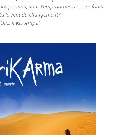
 nos parents, nous l'empruntons à nos enfants.
tu le vent du changement?
Oh... il est temps."