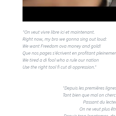
"On veut vivre libre ici et maintenant.
LE GROS RIFFIF
Right now, my bro we gonna sing out loud:
We want Freedom ova money and gold!
LE GRO
Que nos pages s'écrivent en profitant pleinemen
Christm
We tired a di fool who a rule our nation
Use the right tool fi cut di oppression."
"Depuis les premières lignes
Tant bien que mal on cherch
Passant du lecteu
On ne veut plus êtr
Depuis trop longtemps, de 