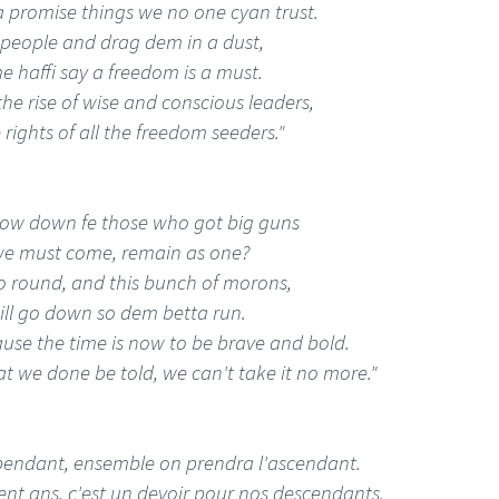
 promise things we no one cyan trust.
 people and drag dem in a dust,
e haffi say a freedom is a must.
he rise of wise and conscious leaders,
 rights of all the freedom seeders."
ow down fe those who got big guns
we must come, remain as one?
o round, and this bunch of morons,
ll go down so dem betta run.
ause the time is now to be brave and bold.
hat we done be told, we can't take it no more."
pendant, ensemble on prendra l'ascendant.
cent ans, c'est un devoir pour nos descendants.