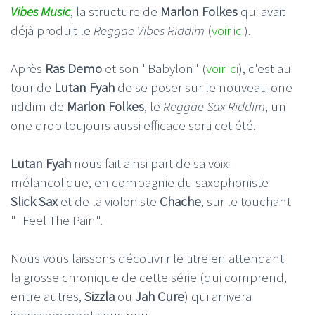
Vibes Music
, la structure de
Marlon Folkes
qui avait
déjà produit le
Reggae Vibes Riddim
(
voir ici
).
Après
Ras Demo
et son "Babylon" (
voir ici
), c'est au
tour de
Lutan Fyah
de se poser sur le nouveau one
riddim de
Marlon Folkes
, le
Reggae Sax Riddim
, un
one drop toujours aussi efficace sorti cet été.
Lutan Fyah
nous fait ainsi part de sa voix
mélancolique, en compagnie du saxophoniste
Slick Sax
et de la violoniste
Chache
, sur le touchant
"I Feel The Pain".
Nous vous laissons découvrir le titre en attendant
la grosse chronique de cette série (qui comprend,
entre autres,
Sizzla
ou
Jah Cure
) qui arrivera
incessamment sous peu.