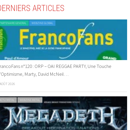
DERNIERS ARTICLES
PARTENAIRE GENERAL
WEBZINE GLOBAL
rancoFans n°120 : ORP – OAI REGGAE PARTY, Une Touche
’Optimisme, Marty, David McNeil…
 AOÛT 2026
ACTU METAL
WEBZINE METAL