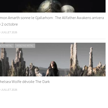
mon Amarth sonne le Gjallarhorn : The Allfather Awakens arrivera
e 2 octobre
0 JUILLET 2026
ACTU METAL
WEBZINE METAL
helsea Wolfe dévoile The Dark
9 JUILLET 2026