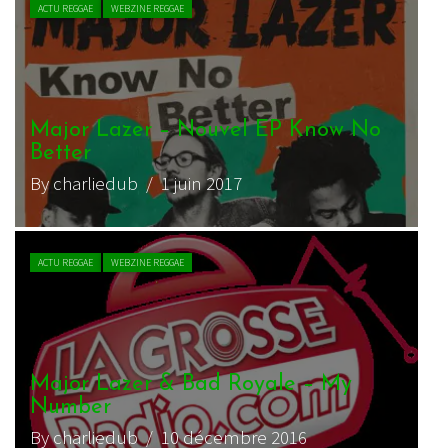
ACTU REGGAE
WEBZINE REGGAE
Major Lazer – Nouvel EP Know No
Better
By charliedub
/ 1 juin 2017
ACTU REGGAE
WEBZINE REGGAE
Major Lazer & Bad Royale – My
Number
By charliedub
/ 10 décembre 2016