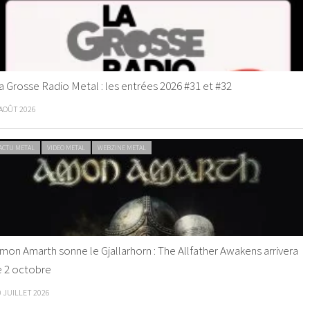
a Grosse Radio Metal : les entrées 2026 #31 et #32
 AOÛT 2026
ACTU METAL
VIDEO METAL
WEBZINE METAL
mon Amarth sonne le Gjallarhorn : The Allfather Awakens arrivera
e 2 octobre
0 JUILLET 2026