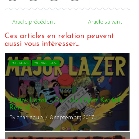
Article précédent
Article suivant
Ces articles en relation peuvent
aussi vous intéresser...
ACTU REGGAE
WEBZINE REGGAE
Major Lazer – Run Up (Vybz Kartel
Remix)
By charliedub
/ 8 septembre 2017