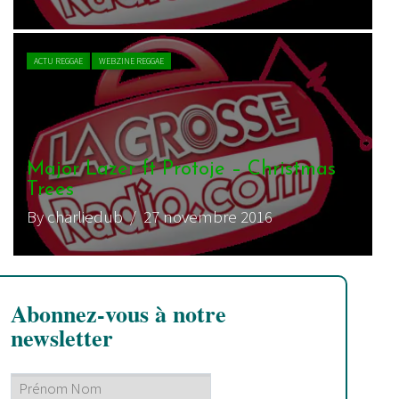
ACTU REGGAE
WEBZINE REGGAE
Major Lazer ft Protoje – Christmas
Trees
By charliedub
/ 27 novembre 2016
Abonnez-vous à notre
newsletter