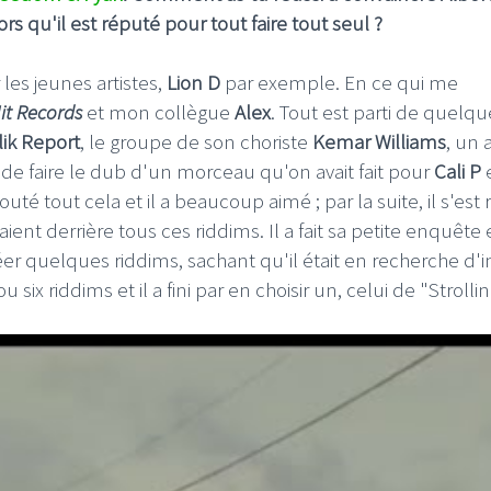
s qu'il est réputé pour tout faire tout seul ?
les jeunes artistes,
Lion D
par exemple. En ce qui me
it Records
et mon collègue
Alex
. Tout est parti de quelqu
ik Report
, le groupe de son choriste
Kemar
Williams
, un 
n de faire le dub d'un morceau qu'on avait fait pour
Cali P
outé tout cela et il a beaucoup aimé ; par la suite, il s'est
t derrière tous ces riddims. Il a fait sa petite enquête et
er quelques riddims, sachant qu'il était en recherche d'i
ix riddims et il a fini par en choisir un, celui de "Strollin