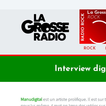
La Gross
ROCK
ROCK
RADIO
ROCK
Interview dig
Manudigital
est un artiste prolifique. Il est s
pour lui-même, il met en ligne des vidéos sur 