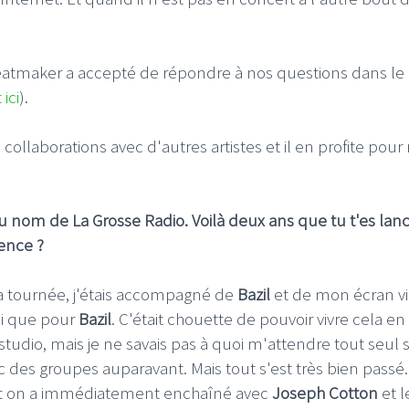
eatmaker a accepté de répondre à nos questions dans le
 ici
).
s collaborations avec d'autres artistes et il en profite pour
u nom de La Grosse Radio. Voilà deux ans que tu t'es lan
ience ?
 la tournée, j'étais accompagné de
Bazil
et de mon écran v
si que pour
Bazil
. C'était chouette de pouvoir vivre cela en 
udio, mais je ne savais pas à quoi m'attendre tout seul 
 des groupes auparavant. Mais tout s'est très bien passé.
t on a immédiatement enchaîné avec
Joseph Cotton
et l