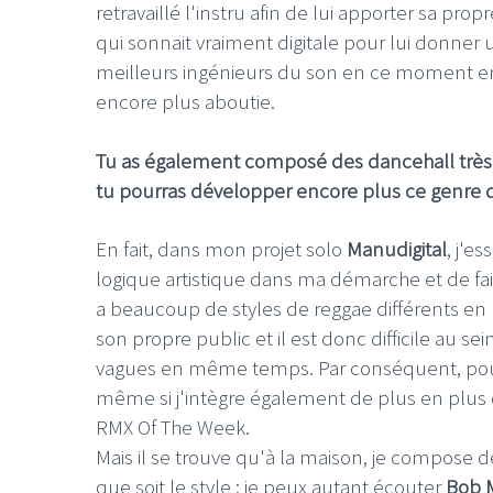
retravaillé l'instru afin de lui apporter sa propr
qui sonnait vraiment digitale pour lui donner 
meilleurs ingénieurs du son en ce moment e
encore plus aboutie.
Tu as également composé des dancehall très 
tu pourras développer encore plus ce genre de
En fait, dans mon projet solo
Manudigital
, j'e
logique artistique dans ma démarche et de fai
a beaucoup de styles de reggae différents en F
son propre public et il est donc difficile au s
vagues en même temps. Par conséquent, pou
même si j'intègre également de plus en plus
RMX Of The Week.
Mais il se trouve qu'à la maison, je compose d
que soit le style : je peux autant écouter
Bob 