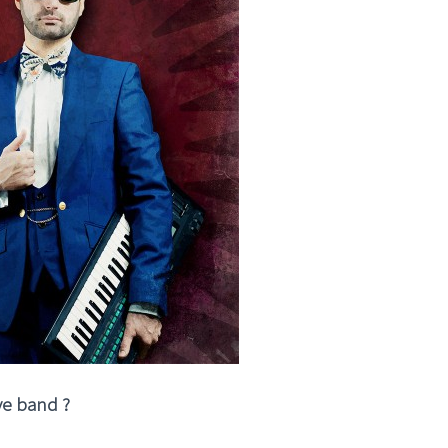
I
LE GROS RIFFIFI
S RIFFIFI – Surfin’
LE GROS RIFFIFI –
ers !!!
Littératurock !!!
ve band ?