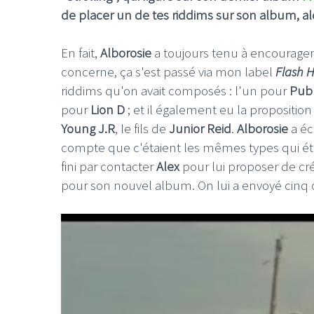
de placer un de tes riddims sur son album, alor
En fait,
Alborosie
a toujours tenu à encourager 
concerne, ça s'est passé via mon label
Flash H
riddims qu'on avait composés : l'un pour
Publ
pour
Lion D
; et il également eu la propositio
Young J.R
, le fils de
Junior Reid
.
Alborosie
a éc
compte que c'étaient les mêmes types qui étaien
fini par contacter
Alex
pour lui proposer de cré
pour son nouvel album. On lui a envoyé cinq ou s