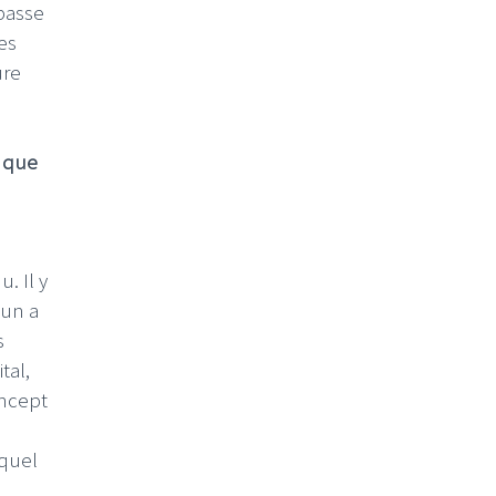
 basse
des
ure
e que
. Il y
cun a
s
tal,
oncept
 quel