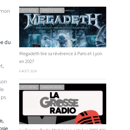
t mon
ACTU METAL
WEBZINE METAL
ée du
Megadeth tire sa révérence à Paris et Lyon
en 2027
t,
6 AOÛT 2026
son
ACTU METAL
WEBZINE METAL
de
mps
e,
osie