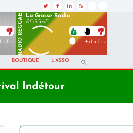
REGGAE
La Grosse Radio
REGGAE
RADIO
d'infos
+ d'infos
BOUTIQUE
L’ASSO
tival Indétour
 ou
du