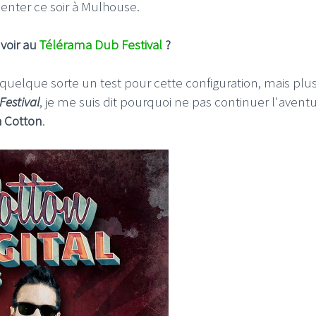
enter ce soir à Mulhouse.
 voir au
Télérama Dub Festival
?
 quelque sorte un test pour cette configuration, mais plu
Festival
, je me suis dit pourquoi ne pas continuer l'aventu
 Cotton
.