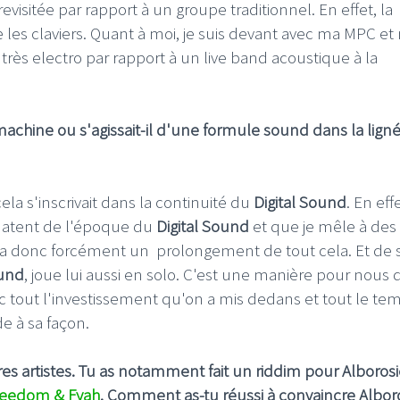
visitée par rapport à un groupe traditionnel. En effet, la
 les claviers. Quant à moi, je suis devant avec ma MPC e
c très electro par rapport à un live band acoustique à la
ve machine ou s'agissait-il d'une formule sound dans la lign
la s'inscrivait dans la continuité du
Digital Sound
. En effe
ui datent de l'époque du
Digital Sound
et que je mêle à des
 y a donc forcément un prolongement de tout cela. Et de 
ound
, joue lui aussi en solo. C'est une manière pour nous 
avec tout l'investissement qu'on a mis dedans et tout le te
e à sa façon.
s artistes. Tu as notamment fait un riddim pour Alborosi
reedom & Fyah
. Comment as-tu réussi à convaincre Albor