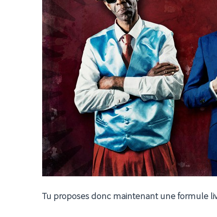
LE GROS RIFFIFI
LE GROS RIFFIF
LE GROS RIFFIFI –
LE GRO
Christmas Riffifi 2025 !!!
The Cov
Tu proposes donc maintenant une formule li