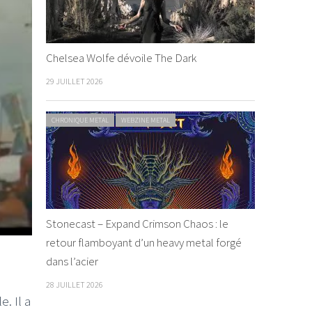
Chelsea Wolfe dévoile The Dark
29 JUILLET 2026
CHRONIQUE METAL
WEBZINE METAL
Stonecast – Expand Crimson Chaos : le
retour flamboyant d’un heavy metal forgé
dans l’acier
28 JUILLET 2026
. Il a