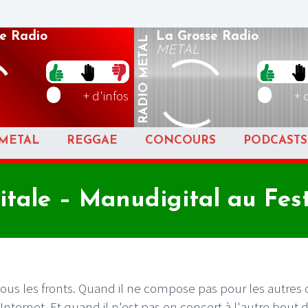
e Radio
La Grosse Radio
METAL
METAL
RADIO
+ d'infos
+ 
METAL
REGGAE
CONCOURS
PODCASTS
itale – Manudigital au Fes
ur tous les fronts. Quand il ne compose pas pour les autres
Internet. Et quand il n'est pas en concert à l'autre bout 