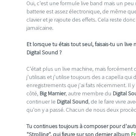
Oui, c'est une formule live band mais un peu re
batterie est assez électronique, de même que
clavier et je rajoute des effets. Cela reste don
jamaïcaine.
Et lorsque tu étais tout seul, faisais-tu un li
Digital Sound ?
C'était plus un live machine, mais forcément ce
j'utilisais et j'utilise toujours des a capella q
enregistrements que j'ai faits récemment. Il
côté,
Big Marnier
, autre membre du
Digital S
continuer le
Digital Sound
, de le faire vivre 
qu'on y a passé. Chacun de nous deux procèd
Tu continues toujours à composer pour d'autre
"Strolling", qui figure sur son dernier album
F