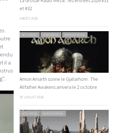
La Grosse Radio Metal : les entrées 2026 #31
et #32
4 AOÛT 2026
es
ACTU METAL
VIDEO METAL
WEBZINE METAL
autre
et
 rendu
 il a
nstrus
g".
Amon Amarth sonne le Gjallarhorn : The
Allfather Awakens arrivera le 2 octobre
30 JUILLET 2026
ACTU METAL
WEBZINE METAL