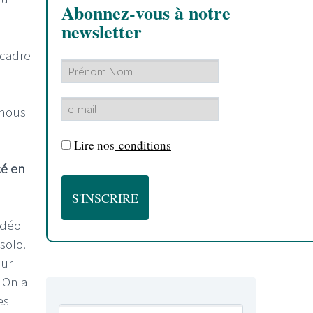
Abonnez-vous à notre
newsletter
 cadre
 nous
Lire nos
conditions
cé en
idéo
solo.
sur
 On a
es