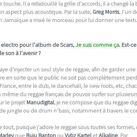
e touche. Il a rebidouillé la grille d'accords, il a changé la
un aspect plus acoustique. Par la suite,
Greg Morris
, l'un 
n Jamaïque a mixé le morceau pour lui donner une text
electro pour l'album de Scars,
Je suis comme ça
. Est-c
 son à l'avenir ?
ssaye d'injecter un seul style de reggae, afin de garder une
re en sorte que le public ne soit pas complètement perdu
rance, entre le dub, le dancehall, le new roots, etc, cha
ein même du reggae français de pouvoir surfer sur plusieur
r le projet
Manudigital
, je ne compose que du reggae digi
 de jungle ou de drum n'bass, notamment à travers le c
e tout, puisque j'adore le reggae sous toutes ses formes,
Marley
que
Buju Banton
ou
Vybz Kartel
et
Alkaline
. Par