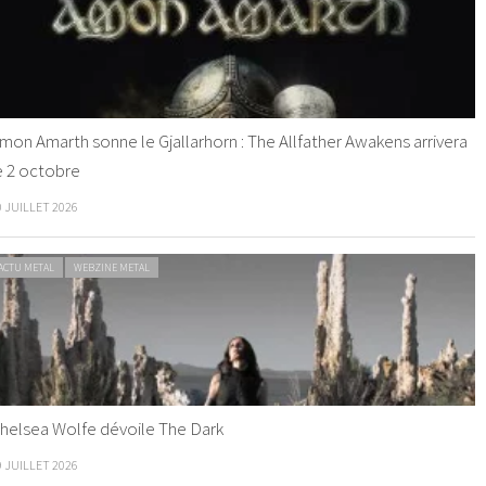
mon Amarth sonne le Gjallarhorn : The Allfather Awakens arrivera
e 2 octobre
0 JUILLET 2026
ACTU METAL
WEBZINE METAL
helsea Wolfe dévoile The Dark
9 JUILLET 2026