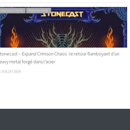
CHRONIQUE METAL
WEBZINE METAL
tonecast – Expand Crimson Chaos : le retour flamboyant d’un
eavy metal forgé dans l’acier
8 JUILLET 2026