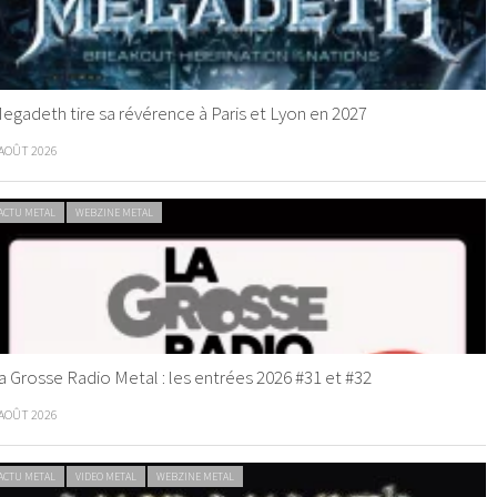
egadeth tire sa révérence à Paris et Lyon en 2027
 AOÛT 2026
ACTU METAL
WEBZINE METAL
a Grosse Radio Metal : les entrées 2026 #31 et #32
 AOÛT 2026
ACTU METAL
VIDEO METAL
WEBZINE METAL