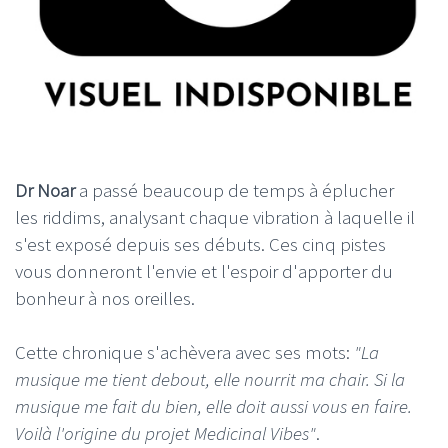
Dr Noar
a passé beaucoup de temps à éplucher
les riddims, analysant chaque vibration à laquelle il
s'est exposé depuis ses débuts. Ces cinq pistes
vous donneront l'envie et l'espoir d'apporter du
bonheur à nos oreilles.
Cette chronique s'achèvera avec ses mots:
"La
musique me tient debout, elle nourrit ma chair. Si la
musique me fait du bien, elle doit aussi vous en faire.
Voilà l'origine du projet Medicinal Vibes"
.