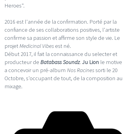
Heroes".
2016 est l'année de la confirmation. Porté par la
confiance de ses collaborations positives, l'artiste
confirme sa passion et affirme son style de vie. Le
projet
Medicinal Vibes
est né.
Début 2017, il fait la connaissance du selecter et
producteur de
Batabass Soundz
.
Ju Lion
le motive
a concevoir un pré-album
Nos Racines
sorti le 20
Octobre, s'occupant de tout, de la composition au
mixage.