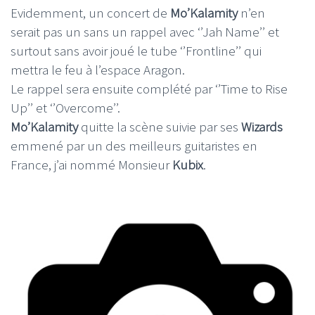
Evidemment, un concert de
Mo’Kalamity
n’en
serait pas un sans un rappel avec ‘’Jah Name’’ et
surtout sans avoir joué le tube ‘’Frontline’’ qui
mettra le feu à l’espace Aragon.
Le rappel sera ensuite complété par ‘’Time to Rise
Up’’ et ‘’Overcome’’.
Mo’Kalamity
quitte la scène suivie par ses
Wizards
emmené par un des meilleurs guitaristes en
France, j’ai nommé Monsieur
Kubix
.