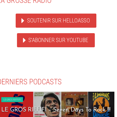
LA GROSSE RADIO
SOUTENIR SUR HELLOASSO
S'ABONNER SUR YOUTUBE
DERNIERS PODCASTS
LE GROS RIFFIFI
LE GROS RIFFIFI – Seven Days To Rock !!!