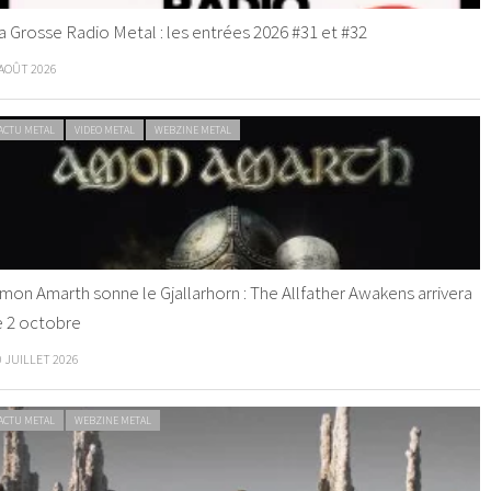
a Grosse Radio Metal : les entrées 2026 #31 et #32
 AOÛT 2026
ACTU METAL
VIDEO METAL
WEBZINE METAL
mon Amarth sonne le Gjallarhorn : The Allfather Awakens arrivera
e 2 octobre
0 JUILLET 2026
ACTU METAL
WEBZINE METAL