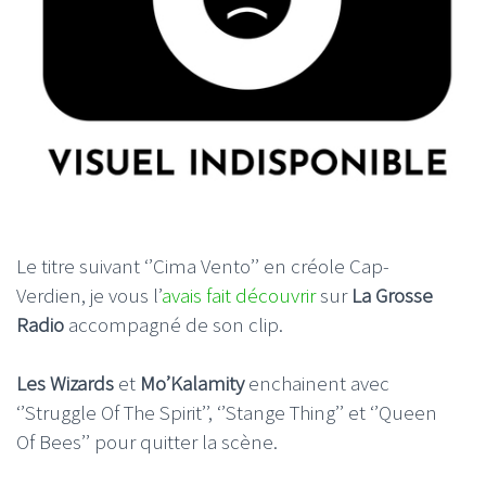
Le titre suivant ‘’Cima Vento’’ en créole Cap-
Verdien, je vous l’
avais fait découvrir
sur
La Grosse
Radio
accompagné de son clip.
Les Wizards
et
Mo’Kalamity
enchainent avec
‘’Struggle Of The Spirit’’, ‘’Stange Thing’’ et ‘’Queen
Of Bees’’ pour quitter la scène.