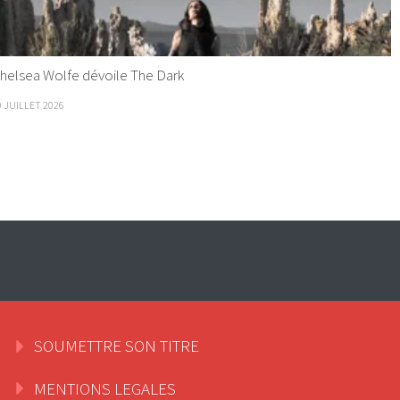
helsea Wolfe dévoile The Dark
9 JUILLET 2026
SOUMETTRE SON TITRE
MENTIONS LEGALES