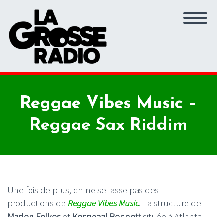
Reggae Vibes Music –
Reggae Sax Riddim
Une fois de plus, on ne se lasse pas des
productions de
Reggae Vibes Music
. La structure de
Marlon
Folkes
et
Kesnoaal Bennett
située à Atlanta