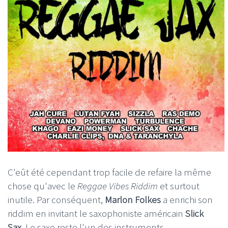
C'eût été cependant trop facile de refaire la même
chose qu'avec le
Reggae Vibes Riddim
et surtout
inutile. Par conséquent,
Marlon Folkes
a enrichi son
riddim en invitant le saxophoniste américain
Slick
Sax
. Le saxo reste l'un des instruments