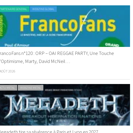
PARTENAIRE GENERAL
WEBZINE GLOBAL
rancoFans n°120 : ORP – OAI REGGAE PARTY, Une Touche
’Optimisme, Marty, David McNeil…
 AOÛT 2026
ACTU METAL
WEBZINE METAL
egadeth tire sa révérence à Paris et Lyon en 2027