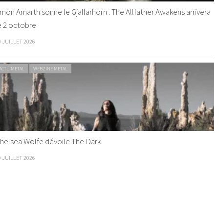
mon Amarth sonne le Gjallarhorn : The Allfather Awakens arrivera
e 2 octobre
0 JUILLET 2026
ACTU METAL
WEBZINE METAL
helsea Wolfe dévoile The Dark
9 JUILLET 2026