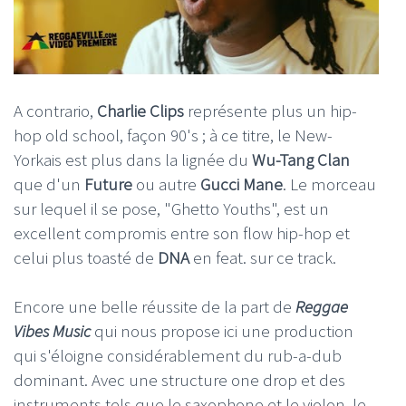
A contrario,
Charlie Clips
représente plus un hip-
hop old school, façon 90's ; à ce titre, le New-
Yorkais est plus dans la lignée du
Wu-Tang
Clan
que d'un
Future
ou autre
Gucci Mane
. Le morceau
sur lequel il se pose, "Ghetto Youths", est un
excellent compromis entre son flow hip-hop et
celui plus toasté de
DNA
en feat. sur ce track.
Encore une belle réussite de la part de
Reggae
Vibes Music
qui nous propose ici une production
qui s'éloigne considérablement du rub-a-dub
dominant. Avec une structure one drop et des
instruments tels que le saxophone et le violon, le