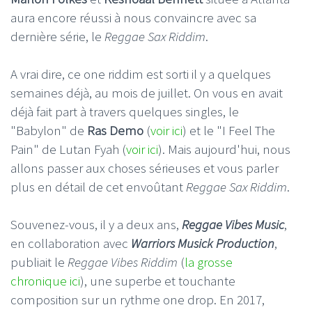
aura encore réussi à nous convaincre avec sa
dernière série, le
Reggae Sax Riddim
.
A vrai dire, ce one riddim est sorti il y a quelques
semaines déjà, au mois de juillet. On vous en avait
déjà fait part à travers quelques singles, le
"Babylon" de
Ras Demo
(
voir ici
) et le "I Feel The
Pain" de Lutan Fyah (
voir ici
). Mais aujourd'hui, nous
allons passer aux choses sérieuses et vous parler
plus en détail de cet envoûtant
Reggae Sax Riddim
.
Souvenez-vous, il y a deux ans,
Reggae Vibes Music
,
en collaboration avec
Warriors Musick
Production
,
publiait le
Reggae Vibes Riddim
(
la grosse
chronique ici
), une superbe et touchante
composition sur un rythme one drop. En 2017,