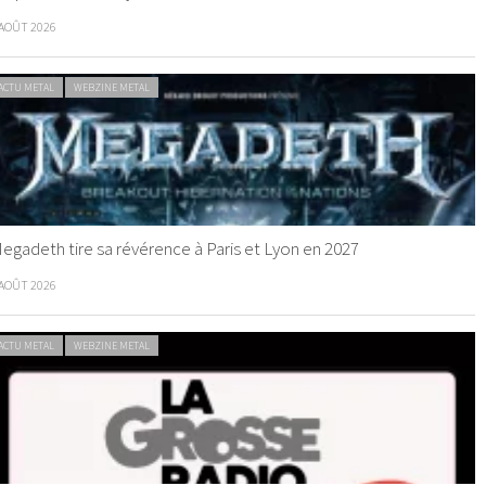
 AOÛT 2026
ACTU METAL
WEBZINE METAL
egadeth tire sa révérence à Paris et Lyon en 2027
 AOÛT 2026
ACTU METAL
WEBZINE METAL