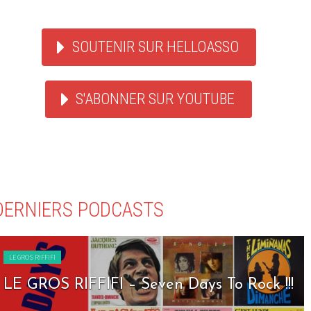
SOUTENIR SUR HELLOASSO
S'ABONNER SUR YOUTUBE
DERNIERS PODCASTS
LE GROS RIFFIFI
LE GROS RIFFIFI – Seven Days To Rock !!!