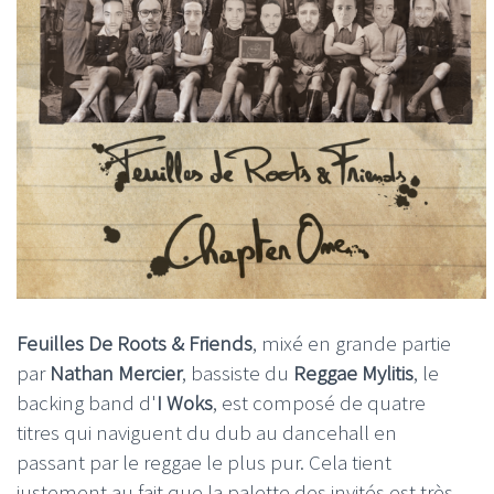
Feuilles De Roots & Friends
, mixé en grande partie
par
Nathan Mercier
, bassiste du
Reggae
Mylitis
, le
backing band d'
I Woks
, est composé de quatre
titres qui naviguent du dub au dancehall en
passant par le reggae le plus pur. Cela tient
justement au fait que la palette des invités est très