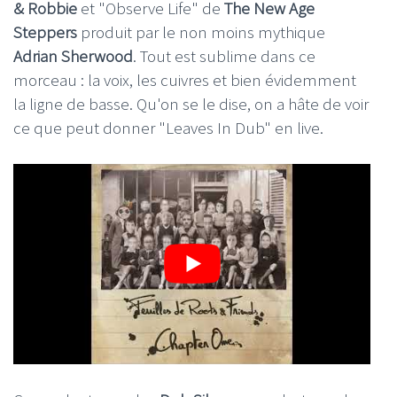
& Robbie
et "Observe Life" de
The New Age
Steppers
produit par le non moins mythique
Adrian Sherwood
. Tout est sublime dans ce
morceau : la voix, les cuivres et bien évidemment
la ligne de basse. Qu'on se le dise, on a hâte de voir
ce que peut donner "Leaves In Dub" en live.