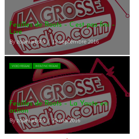
Feuilles de Roots – C’est pas fini –
Live
By zopelartisto
/ 12 septembre 2016
VIDEO REGGAE
WEBZINE REGGAE
Feuilles de Roots – La Yaute en
action
By zopelartisto
/ 25 mai 2016