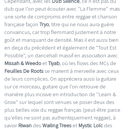
Cependant, avec les
Dub Silence
, ce n'est pas du
dub que l'on peut écouter avec "La Flemme" mais
une sorte de compromis entre reggae et chanson
française façon
Tryo
, titre qui ne nous aura guère
convaincus, car trop flemmard justement à notre
goût et manquant de densité. Mais il est aussi bien
en deça du précédent et également de "Tout Est
Possible", un dancehall massif en association avec
Missah & Weedo
et
Tiyab
, où les flows des MCs de
Feuilles De Roots
se marient à merveille avec ceux
de leurs complices. On appréciera aussi la guitare
sur ce morceau, guitare que l'on retrouve de
manière plus incisive en introduction de "Learn &
Grow" sur lequel sont venues se poser deux des
plus belles voix du reggae français (peut-être parce
qu'elles ne sont pas authentiquement reggae), à
savoir
Riwan
des
Wailing Trees
et
Mystic Loïc
des