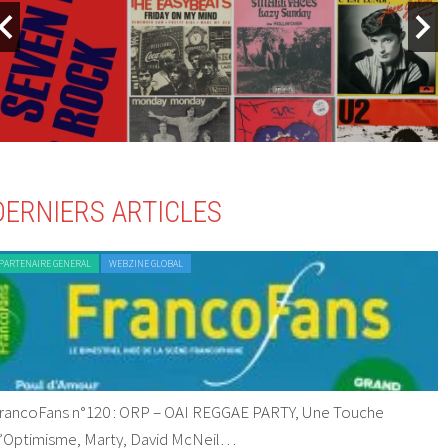
DERNIERS ARTICLES
PARTENAIRE GENERAL
WEBZINE GLOBAL
rancoFans n°120 : ORP – OAI REGGAE PARTY, Une Touche
’Optimisme, Marty, David McNeil…