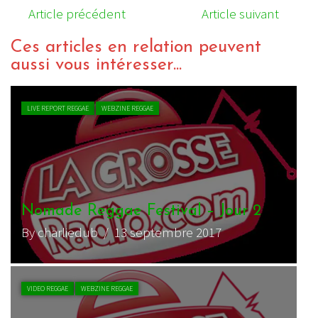
Article précédent
Article suivant
Ces articles en relation peuvent
aussi vous intéresser...
LIVE REPORT REGGAE
WEBZINE REGGAE
Nomade Reggae Festival – Jour 2
By charliedub
/ 13 septembre 2017
VIDEO REGGAE
WEBZINE REGGAE