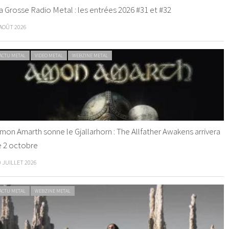
a Grosse Radio Metal : les entrées 2026 #31 et #32
 AOÛT 2026
ACTU METAL
VIDEO METAL
WEBZINE METAL
mon Amarth sonne le Gjallarhorn : The Allfather Awakens arrivera
e 2 octobre
0 JUILLET 2026
ACTU METAL
WEBZINE METAL