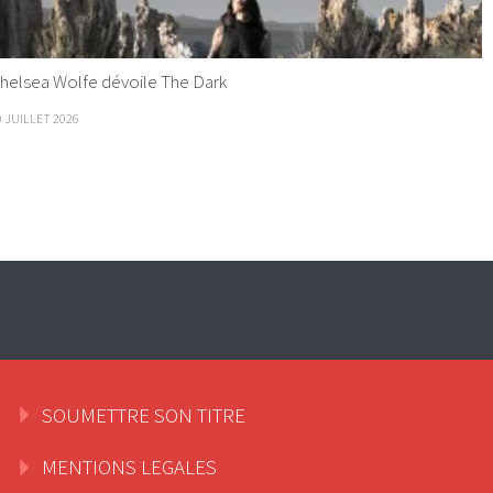
helsea Wolfe dévoile The Dark
9 JUILLET 2026
SOUMETTRE SON TITRE
MENTIONS LEGALES