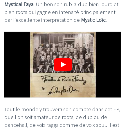
Mystical Faya
. Un bon son rub-a-dub bien lourd et
bien roots qui gagne en intensité principalement
par l'excellente interprétation de
Mystic Loïc
.
Tout le monde y trouvera son compte dans cet EP,
que l'on soit amateur de roots, de dub ou de
dancehall, de voix ragga comme de voix soul. Il est