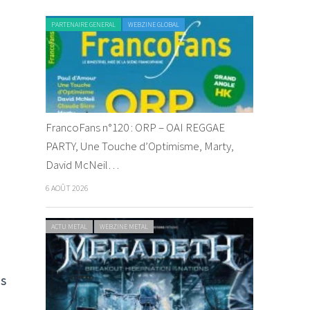
PARTENAIRE GENERAL
WEBZINE GLOBAL
FrancoFans n°120 : ORP – OAI REGGAE
PARTY, Une Touche d’Optimisme, Marty,
David McNeil…
6 AOÛT 2026
ACTU METAL
WEBZINE METAL
ns