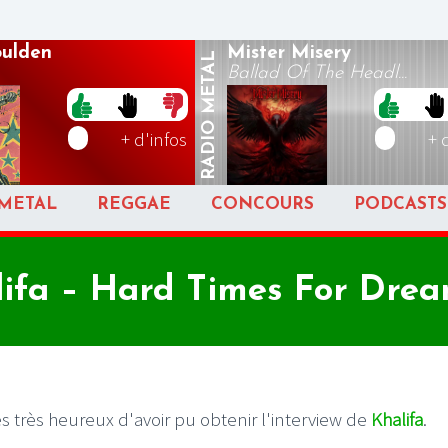
oulden
Mister Misery
METAL
Ballad Of The Headl...
RADIO
+ d'infos
+ 
METAL
REGGAE
CONCOURS
PODCASTS
ifa – Hard Times For Dre
 très heureux d'avoir pu obtenir l'interview de
Khalifa
.