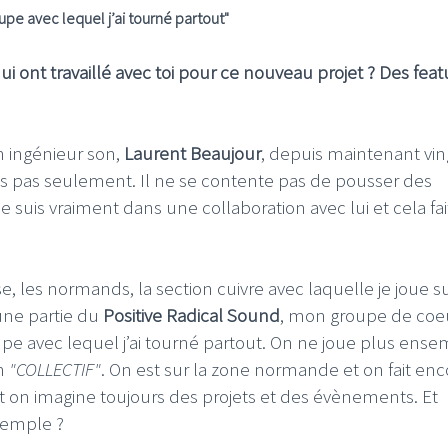
upe avec lequel j’ai tourné partout"
 ont travaillé avec toi pour ce nouveau projet ? Des feat
n ingénieur son,
Laurent Beaujour
, depuis maintenant vin
is pas seulement. Il ne se contente pas de pousser des
 suis vraiment dans une collaboration avec lui et cela fai
e, les normands, la section cuivre avec laquelle je joue s
une partie du
Positive Radical Sound
, mon groupe de coe
upe avec lequel j’ai tourné partout. On ne joue plus ens
un
"COLLECTIF"
. On est sur la zone normande et on fait enc
 on imagine toujours des projets et des évènements. Et
xemple ?