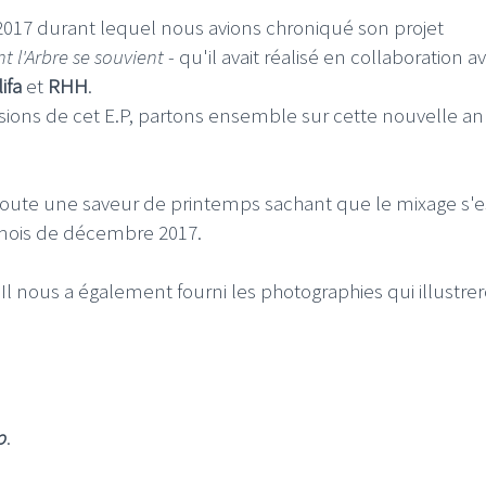
2017 durant lequel nous avions chroniqué son projet
t l'Arbre se souvient
- qu'il avait réalisé en collaboration a
ifa
et
RHH
.
nsions de cet E.P, partons ensemble sur cette nouvelle a
 doute une saveur de printemps sachant que le mixage s'e
mois de décembre 2017.
 Il nous a également fourni les photographies qui illustre
p
.