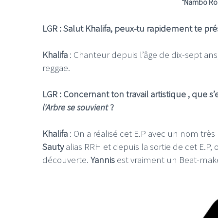
"
Nambo Robi
LGR : Salut Khalifa, peux-tu rapidement te pr
Khalifa
: Chanteur depuis l’âge de dix-sept ans
reggae.
LE GROS RIFFIF
LE GRO
LGR : Concernant ton travail artistique , que s’
Christm
l'Arbre se souvient
?
Khalifa
: On a réalisé cet E.P avec un nom très
Sauty
alias RRH et depuis la sortie de cet E.P,
découverte.
Yannis
est vraiment un Beat-maker