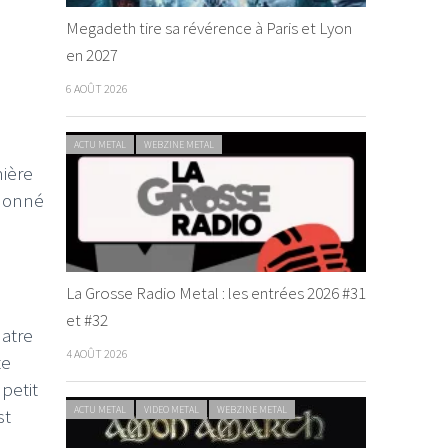
Megadeth tire sa révérence à Paris et Lyon
en 2027
6 AOÛT 2026
ACTU METAL
WEBZINE METAL
mière
 donné
La Grosse Radio Metal : les entrées 2026 #31
et #32
uatre
4 AOÛT 2026
te
petit
ACTU METAL
VIDEO METAL
WEBZINE METAL
st