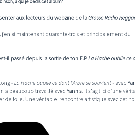
nson, à qui je dédis cet album
"
ésenter aux lecteurs du webzine de la
Grosse Radio Regga
, j’en ai maintenant quarante-trois et principalement du
I
LE GROS RIFFIFI
S RIFFIFI –
LE GROS RIFFIFI – Su
est-il passé depuis la sortie de ton E.P
La Hache oublie ce 
as Riffifi 2025 !!!
The Covers !!!
 long -
La Hache oublie ce dont l'Arbre se souvient
- avec
Yan
 on a beaucoup travaillé avec
Yannis
. Il s'agit ici d'une véri
 de folie. Une véritable rencontre artistique avec cet 