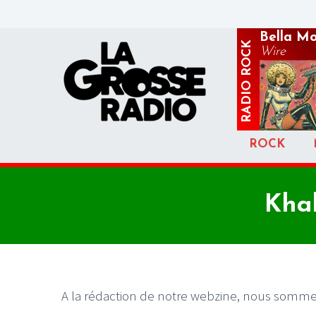
Bella M
ROCK
Wire
RADIO
ROCK
Khal
A la rédaction de notre webzine, nous sommes