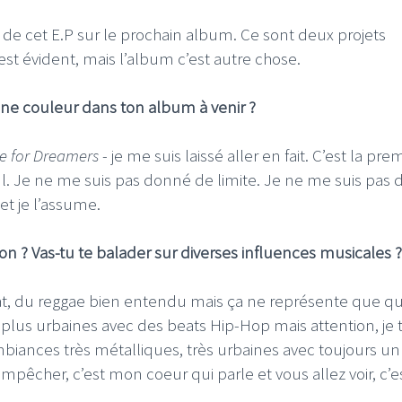
s de cet E.P sur le prochain album. Ce sont deux projets
est évident, mais l’album c’est autre chose.
 une couleur dans ton album à venir ?
e for Dreamers
- je me suis laissé aller en fait. C’est la pre
eul. Je ne me suis pas donné de limite. Je ne me suis pas
 et je l’assume.
n ? Vas-tu te balader sur diverses influences musicales ?
obeat, du reggae bien entendu mais ça ne représente que q
plus urbaines avec des beats Hip-Hop mais attention, je 
biances très métalliques, très urbaines avec toujours un 
mpêcher, c’est mon coeur qui parle et vous allez voir, c’e