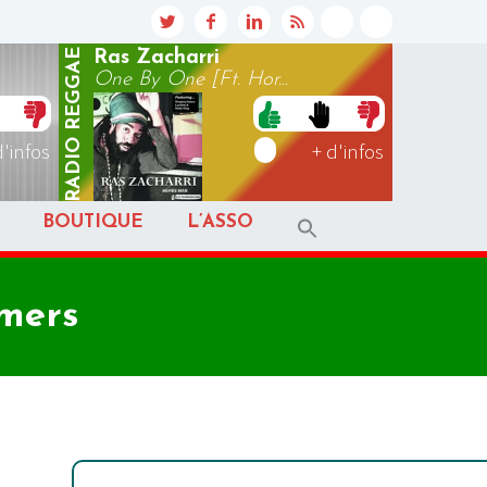
REGGAE
Ras Zacharri
One By One [Ft. Hor...
RADIO
d'infos
+ d'infos
BOUTIQUE
L’ASSO
amers