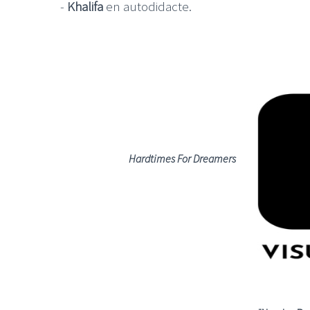
-
Khalifa
en autodidacte.
Hardtimes For Dreamers