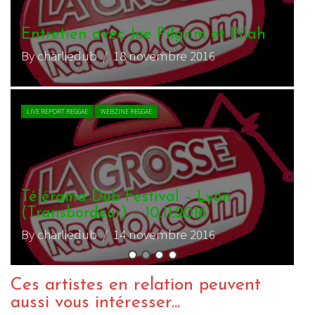
Joe Pilgrim & The Ligerians à La
Péniche – 13 février 2016
By charliedub
/ 19 février 2016
CHRONIQUE REGGAE
WEBZINE REGGAE
Joe Pilgrim and The Ligerians –
Intuitions
By benustus
/ 23 novembre 2015
Ces artistes en relation peuvent
aussi vous intéresser...