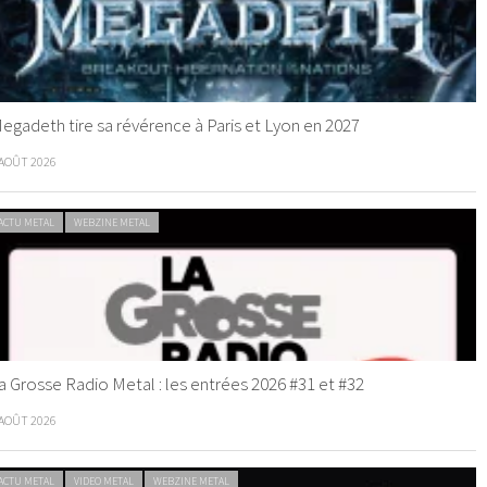
egadeth tire sa révérence à Paris et Lyon en 2027
 AOÛT 2026
ACTU METAL
WEBZINE METAL
a Grosse Radio Metal : les entrées 2026 #31 et #32
 AOÛT 2026
ACTU METAL
VIDEO METAL
WEBZINE METAL