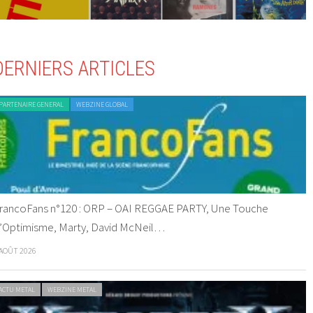
DERNIERS ARTICLES
PARTENAIRE GENERAL
WEBZINE GLOBAL
rancoFans n°120 : ORP – OAI REGGAE PARTY, Une Touche
’Optimisme, Marty, David McNeil…
 AOÛT 2026
ACTU METAL
WEBZINE METAL