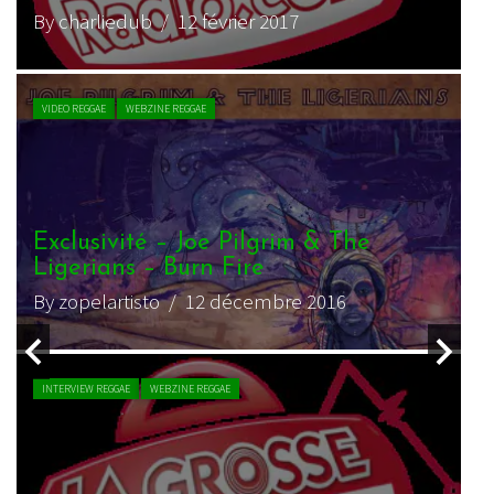
By magmamatte
/ 4 juillet 2016
VIDEO REGGAE
WEBZINE REGGAE
Joe Pilgrim & The Ligerians – Like a
sun
By pierre.leon
/ 22 juin 2016
LIVE REPORT REGGAE
WEBZINE REGGAE