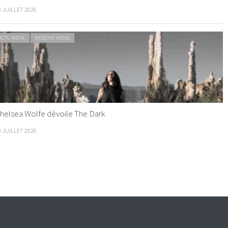
0 JUILLET 2026
ACTU METAL
WEBZINE METAL
helsea Wolfe dévoile The Dark
9 JUILLET 2026