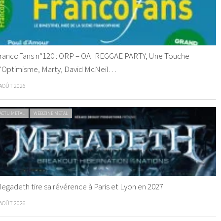
rancoFans n°120 : ORP – OAI REGGAE PARTY, Une Touche
’Optimisme, Marty, David McNeil…
 AOÛT 2026
ACTU METAL
WEBZINE METAL
egadeth tire sa révérence à Paris et Lyon en 2027
 AOÛT 2026