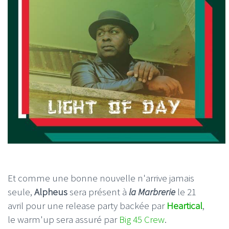
Et comme une bonne nouvelle n'arrive jamais
seule,
Alpheus
sera présent à
la Marbrerie
le 21
avril pour une release party backée par
Heartical
,
le warm'up sera assuré par
Big 45 Crew
.