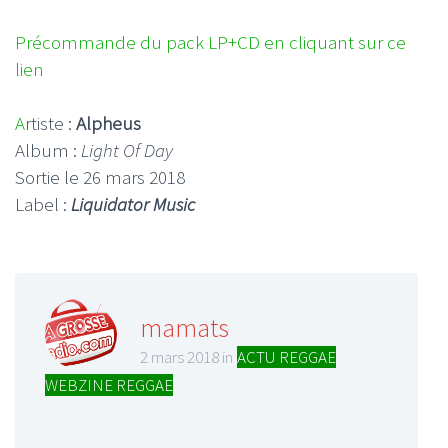
P
récommande du pack LP+CD en cliquant sur ce
lien
A
rtiste :
Alpheus
Album :
Light Of Day
Sortie le 26 mars 2018
Label :
Liquidator Music
mamats
2 mars 2018 in
ACTU REGGAE
,
WEBZINE REGGAE