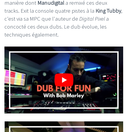
manière dont
Manudigital
a remixé ces deux
tracks. Exit la console quatre pistes à la
King Tubby
,
c'est via sa MPC que l'auteur de
Digital Pixel
a
concocté ces deux dubs. Le dub évolue, les
techniques également.