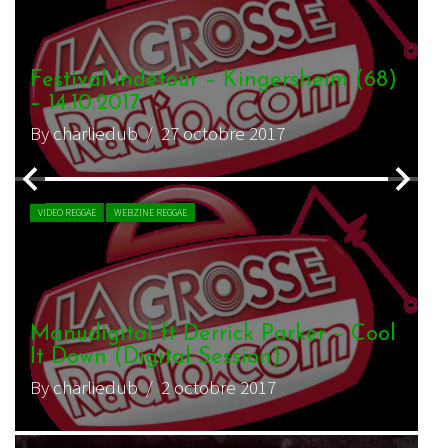
Entretien avec Manudigital
By charliedub
/ 3 avril 2016
LIVE REPORT REGGAE
WEBZINE REGGAE
Manudigital – La Cigale – 26.03.2016
By charliedub
/ 30 mars 2016