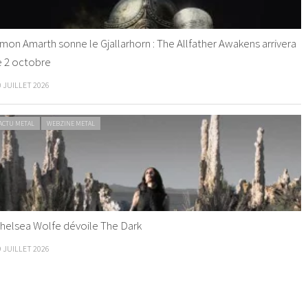
mon Amarth sonne le Gjallarhorn : The Allfather Awakens arrivera
e 2 octobre
0 JUILLET 2026
ACTU METAL
WEBZINE METAL
helsea Wolfe dévoile The Dark
9 JUILLET 2026