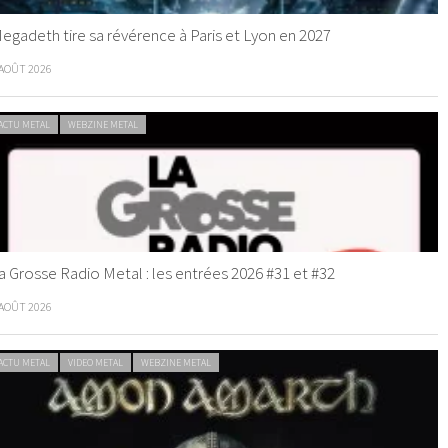
egadeth tire sa révérence à Paris et Lyon en 2027
 AOÛT 2026
ACTU METAL
WEBZINE METAL
a Grosse Radio Metal : les entrées 2026 #31 et #32
 AOÛT 2026
ACTU METAL
VIDEO METAL
WEBZINE METAL