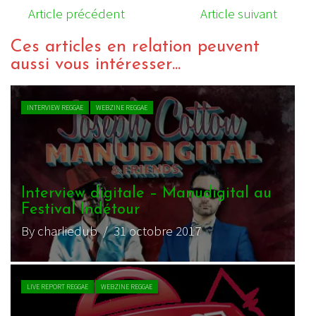
Article précédent
Article suivant
Ces articles en relation peuvent
aussi vous intéresser...
VIDEO REGGAE
WEBZINE REGGAE
Manudigital & Pad Anthony –
Digital Kingston Session
M
By charliedub
/ 12 juillet 2016
B
INTERVIEW REGGAE
WEBZINE REGGAE