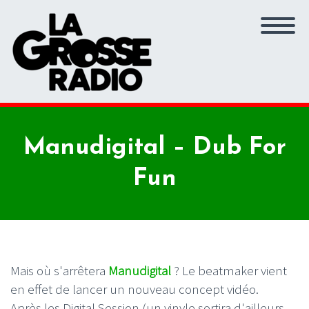
Manudigital – Dub For
Fun
Mais où s'arrêtera
Manudigital
? Le beatmaker vient
en effet de lancer un nouveau concept vidéo.
Après les Digital Session (un vinyle sortira d'ailleurs