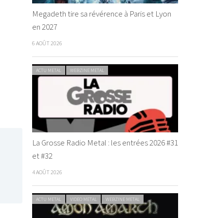
Megadeth tire sa révérence à Paris et Lyon
en 2027
6 AOÛT 2026
ACTU METAL
WEBZINE METAL
La Grosse Radio Metal : les entrées 2026 #31
et #32
4 AOÛT 2026
ACTU METAL
VIDEO METAL
WEBZINE METAL