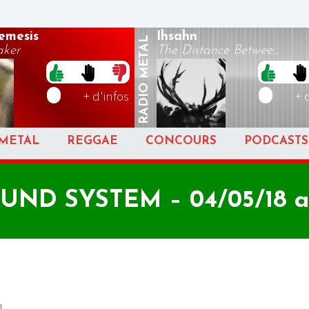
emesis
Ihsahn
METAL
aker
The Distance Betwee...
RADIO
+ d'infos
+ 
METAL
REGGAE
CONCOURS
PODCASTS
UND SYSTEM – 04/05/18 a
!