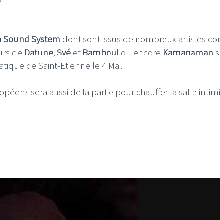
a Sound System
dont sont issus de nombreux artistes 
eurs de
Datune
,
Své
et
Bamboul
ou encore
Kamanaman
s
tique de Saint-Etienne le 4 Mai.
éens sera aussi de la partie pour chauffer la salle intim