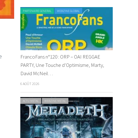
PARTENAIRE GENERAL
WEBZINE GLOBAL
e
FrancoFans n°120 : ORP – OAI REGGAE
PARTY, Une Touche d’Optimisme, Marty,
David McNeil…
6 AOÛT 2026
ACTU METAL
WEBZINE METAL