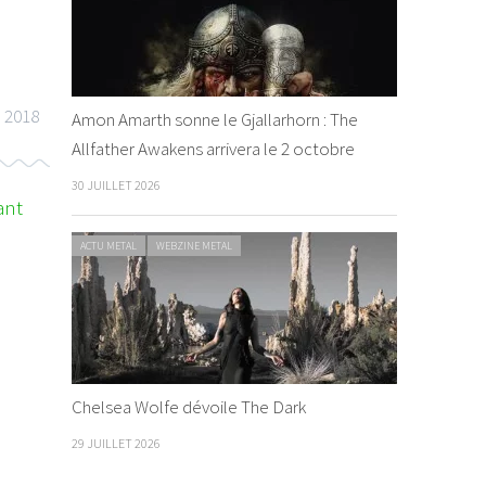
l 2018
Amon Amarth sonne le Gjallarhorn : The
Allfather Awakens arrivera le 2 octobre
30 JUILLET 2026
ant
ACTU METAL
WEBZINE METAL
W REGGAE
WEBZINE REGGAE
Chelsea Wolfe dévoile The Dark
29 JUILLET 2026
rview de KOMLAN (Dub Inc)