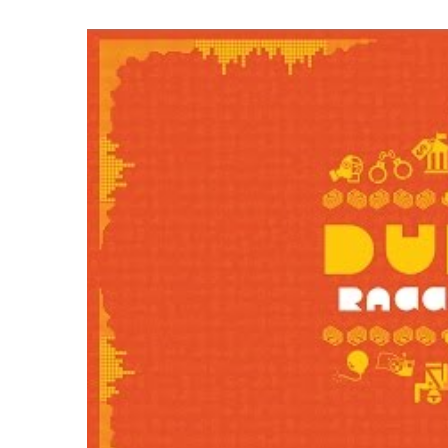
LE GROS RIFFIFI
LE GROS RIFFIF
LE GROS RIFFIFI –
LE GRO
Christmas Riffifi 2025 !!!
The Cov