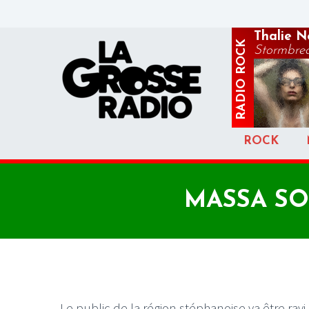
Thalie N
ROCK
Stormbre
RADIO
ROCK
MASSA SO
Le public de la région stéphanoise va être ravi 