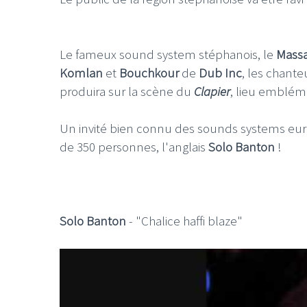
Le fameux sound system stéphanois, le
Mass
Komlan
et
Bouchkour
de
Dub Inc
, les chant
produira sur la scène du
Clapier
, lieu embléma
Un invité bien connu des sounds systems europ
de 350 personnes, l'anglais
Solo Banton
!
Solo Banton
- "Chalice haffi blaze"