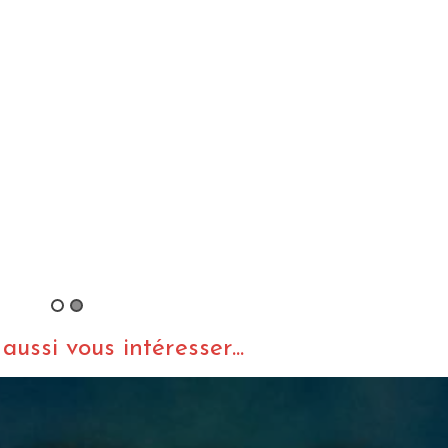
By Ra
LIVE REP
Dub I
2ème
Etien
Manudigital ft Solo
11-17
Banton & YT – Digital
Rototom Session
By Ra
By charliedub
/ 16 janvier 2018
2017
ussi vous intéresser...