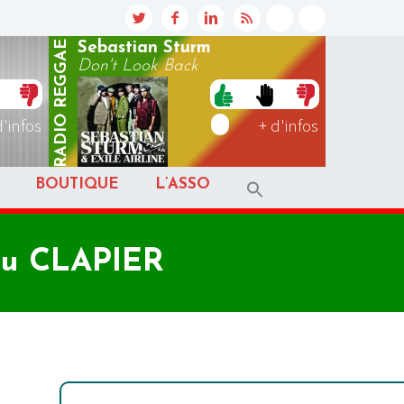
REGGAE
Sebastian Sturm
Don't Look Back
RADIO
d'infos
+ d'infos
BOUTIQUE
L’ASSO
u CLAPIER