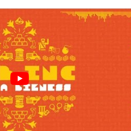
I
LE GROS RIFFIFI
S RIFFIFI – Surfin’
LE GROS RIFFIFI –
ers !!!
Littératurock !!!