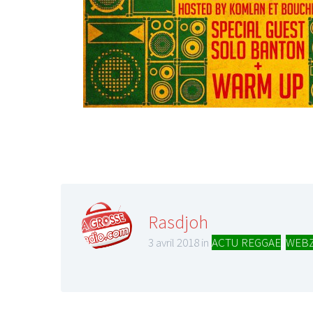
Rasdjoh
3 avril 2018 in
ACTU REGGAE
,
WEBZ