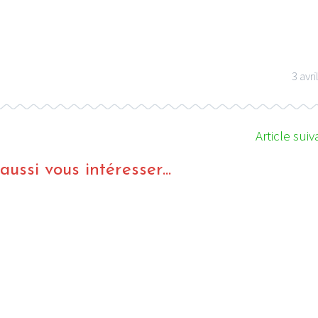
3 avri
Article suiv
ussi vous intéresser...
VIDEO REGGAE
WEBZINE REGGAE
INTERVIE
Inte