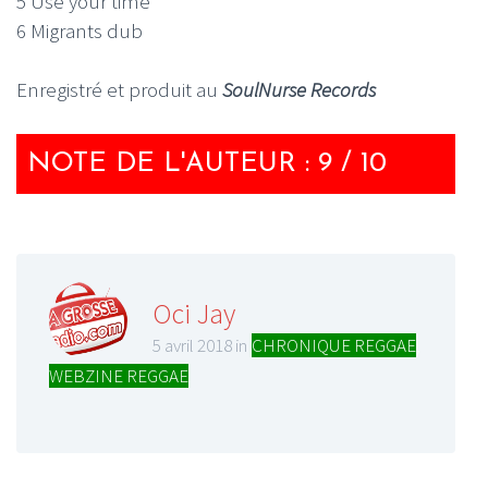
5 Use your time
6 Migrants dub
Enregistré et produit au
SoulNurse Records
NOTE DE L'AUTEUR : 9 / 10
Oci Jay
5 avril 2018 in
CHRONIQUE REGGAE
,
WEBZINE REGGAE