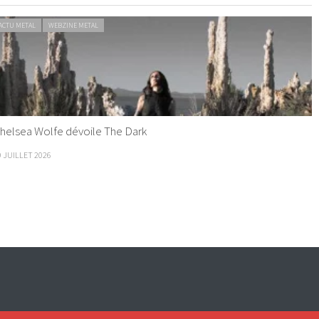
ACTU METAL
WEBZINE METAL
helsea Wolfe dévoile The Dark
9 JUILLET 2026