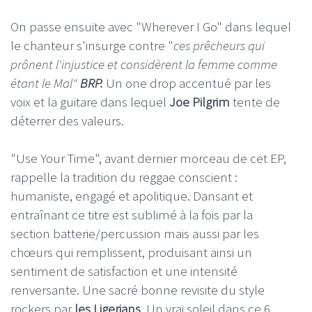
On passe ensuite avec "Wherever I Go" dans lequel
le chanteur s'insurge contre "
ces prêcheurs qui
prônent l'injustice et considèrent la femme comme
étant le Mal"
BRP.
Un one drop accentué par les
voix et la guitare dans lequel
Joe Pilgrim
tente de
déterrer des valeurs.
"Use Your Time", avant dernier morceau de cet EP,
rappelle la tradition du reggae conscient :
humaniste, engagé et apolitique. Dansant et
entraînant ce titre est sublimé à la fois par la
section batterie/percussion mais aussi par les
chœurs qui remplissent, produisant ainsi un
sentiment de satisfaction et une intensité
renversante. Une sacré bonne revisite du style
rockers par
les Ligerians
. Un vrai soleil dans ce 6