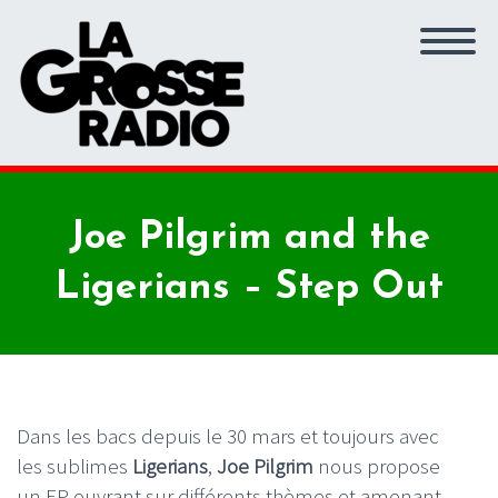
Joe Pilgrim and the
Ligerians – Step Out
Dans les bacs depuis le 30 mars et toujours avec
les sublimes
Ligerians
,
Joe Pilgrim
nous propose
un EP ouvrant sur différents thèmes et amenant