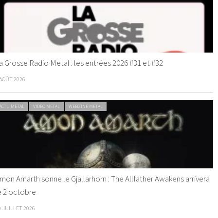
a Grosse Radio Metal : les entrées 2026 #31 et #32
 AOÛT 2026
ACTU METAL
VIDEO METAL
WEBZINE METAL
mon Amarth sonne le Gjallarhorn : The Allfather Awakens arrivera
e 2 octobre
0 JUILLET 2026