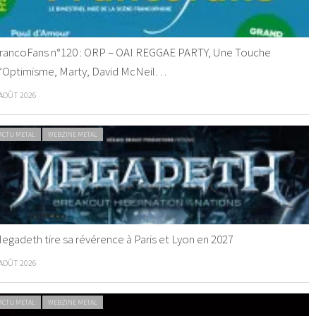
rancoFans n°120 : ORP – OAI REGGAE PARTY, Une Touche
’Optimisme, Marty, David McNeil…
 AOÛT 2026
ACTU METAL
WEBZINE METAL
egadeth tire sa révérence à Paris et Lyon en 2027
 AOÛT 2026
ACTU METAL
WEBZINE METAL