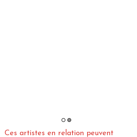
Joe Pilgrim & The Ligerians +
Williams Brutus à L’Arc-Scène
Nationale (25.01.2018)
By charliedub
/ 2 février 2018
VIDEO REGGAE
WEBZINE REGGAE
Joe Pilgrim & The Ligerians –
Migrants
By Live-i-pix
/ 24 janvier 2018
Ces artistes en relation peuvent