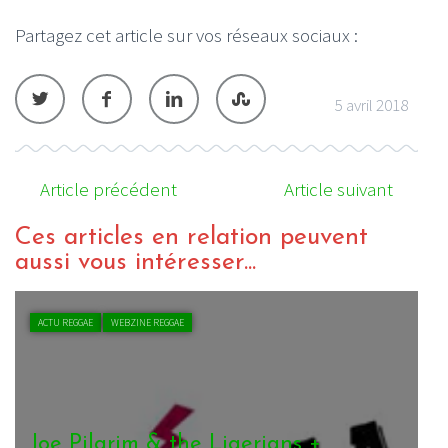
Partagez cet article sur vos réseaux sociaux :
5 avril 2018
Article précédent
Article suivant
Ces articles en relation peuvent
aussi vous intéresser...
ACTU REGGAE
WEBZINE REGGAE
Joe Pilgrim & The Ligerians, Use
J