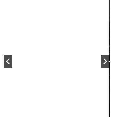
VIDEO REGGAE
WEBZINE REGGAE
Dactah Chando – Dread en el
Parliament
By zopelartisto
/ 9 juillet 2017
VIDEO REGGAE
WEBZINE REGGAE
Dactah Chando – Alto Grado
By zopelartisto
/ 15 novembre 2016