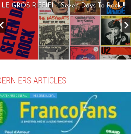
LE GROS RIFFIFI – Seven Days To Rock !!!
DERNIERS ARTICLES
PARTENAIRE GENERAL
WEBZINE GLOBAL