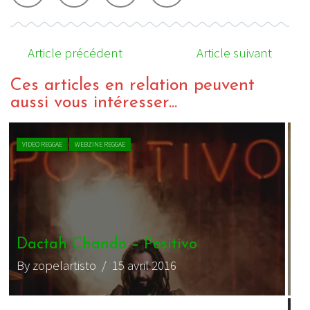
Article précédent
Article suivant
Ces articles en relation peuvent
aussi vous intéresser...
VIDEO REGGAE
WEBZINE REGGAE
Razoof Feat. Dactah Chando –
Journey
D
By mamats
/ 30 mars 2018
B