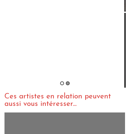
CHRONIQUE REGGAE
WEBZINE REGGAE
Dactah Chando – Ansestral
By zopelartisto
/ 28 avril 2016
Ces artistes en relation peuvent
aussi vous intéresser...