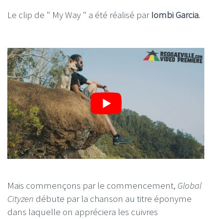
Le clip de " My Way " a été réalisé par
Iombi Garcia
.
Mais commençons par le commencement,
Global
Cityzen
débute par la chanson au titre éponyme
dans laquelle on appréciera les cuivres