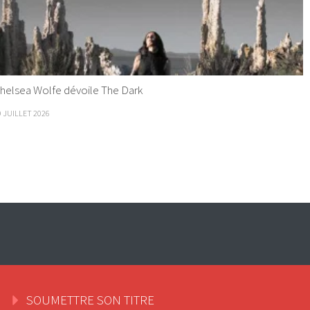
helsea Wolfe dévoile The Dark
9 JUILLET 2026
SOUMETTRE SON TITRE