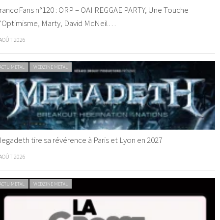
rancoFans n°120 : ORP – OAI REGGAE PARTY, Une Touche
’Optimisme, Marty, David McNeil…
 AOÛT 2026
ACTU METAL
WEBZINE METAL
egadeth tire sa révérence à Paris et Lyon en 2027
 AOÛT 2026
ACTU METAL
WEBZINE METAL