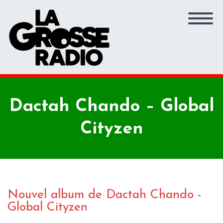
Dactah Chando – Global
Cityzen
Nouvel album de Dactah Chando -
Global Cityzen