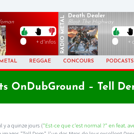
Death Dealer
METAL
Woman
Blast The Highway
RADIO
+ d'infos
+ 
METAL
REGGAE
CONCOURS
PODCASTS
ts OnDubGround – Tell Dem
l y a quinze jours (
"Est-ce que c'est normal ?" en feat. av
n images "Tell Dem", l'un des titres de leur excellent
Dana