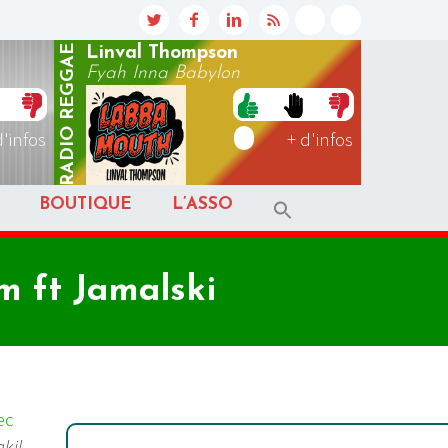
REGGAE
Linval Thompson
Fyah Inna Babylon
RADIO
d'infos
+ d'infos
BOUTIQUE
L’ASSO
 ft Jamalski
ec
kil