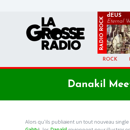
dEUS
ROCK
Eternal 
RADIO
ROCK
Danakil Mee
Alors qu'ils publiaient un tout nouveau single i
Gabty
), les
Danakil
reviennent pour illustrer e