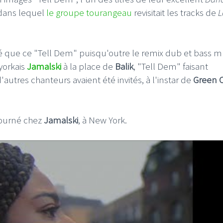
 dans lequel
le groupe tourangeau
revisitait les tracks de
L
é que ce "Tell Dem" puisqu'outre le remix dub et bass m
yorkais
Jamalski
à la place de
Balik
, "Tell Dem" faisant
utres chanteurs avaient été invités, à l'instar de
Green 
 tourné chez
Jamalski
, à New York.