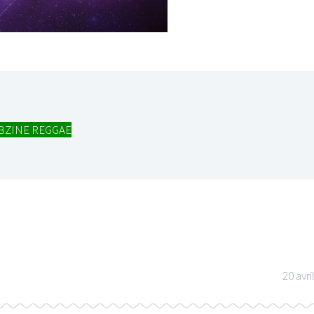
BZINE REGGAE
20 avri