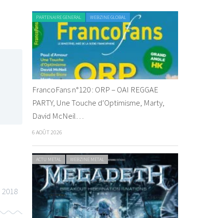
PARTENAIRE GENERAL
WEBZINE GLOBAL
FrancoFans n°120 : ORP – OAI REGGAE
PARTY, Une Touche d’Optimisme, Marty,
David McNeil…
6 AOÛT 2026
ACTU METAL
WEBZINE METAL
l 2018