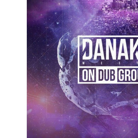
LE GROS RIFFIFI
LE GROS RIFFIF
LE GROS RIFFIFI –
LE GRO
Christmas Riffifi 2025 !!!
The Cov