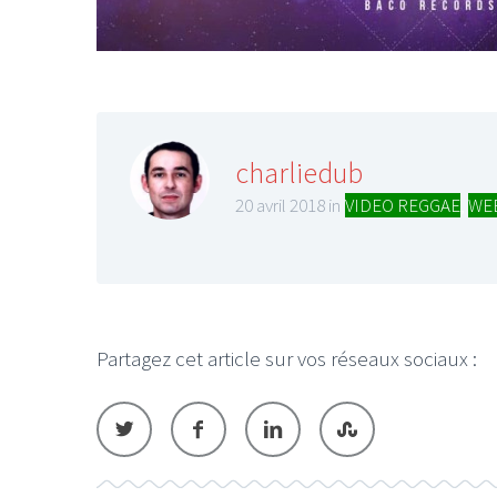
charliedub
20 avril 2018 in
VIDEO REGGAE
,
WE
Partagez cet article sur vos réseaux sociaux :