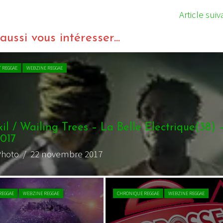
Article suiv
ussi vous intéresser...
IVE REPORT REGGAE
WEBZINE REGGAE
o Logo 2017 : Jour 2
 charliedub
/ 23 septembre 2017
IVE REPORT REGGAE
WEBZINE REGGAE
VIDEO REGGAE
WEBZINE REGGAE