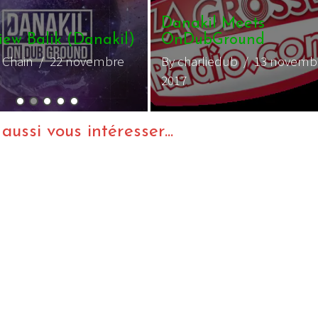
ummerjam 2017- 30/06-
2/07
Danakil – Pars
 Rastacuir
/ 4 août 2017
By charliedub
/ 5 juill
ussi vous intéresser...
Balik