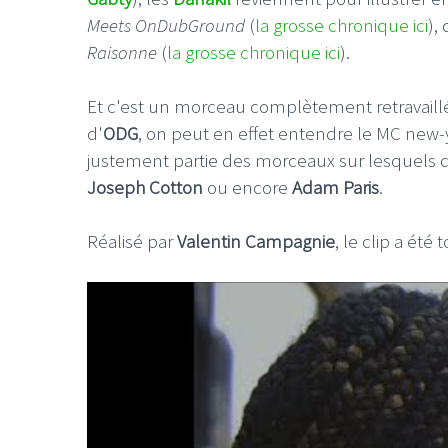
Meets OnDubGround
(
la grosse chronique ici
),
Raisonne
(
la grosse chronique ici
).
Et c'est un morceau complètement retravaill
d'
ODG
, on peut en effet entendre le MC new-
justement partie des morceaux sur lesquels d'a
Joseph Cotton
ou encore
Adam Paris
.
Réalisé par
Valentin Campagnie
, le clip a été