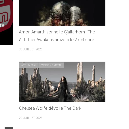
Danak
La C
– 26.
Danakil et Volodia –
Vedène, 21 avril 2017
By cha
Amon Amarth sonne le Gjallarhorn : The
et 2017
By Dashoo
/ 1 mai 2017
2016
Allfather Awakens arrivera le 2 octobre
30 JUILLET 2026
ACTU METAL
WEBZINE METAL
Chelsea Wolfe dévoile The Dark
29 JUILLET 2026