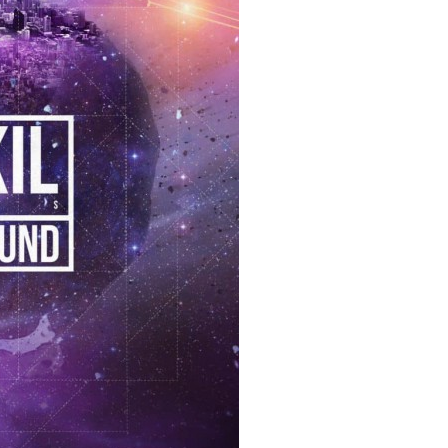
I
LE GROS RIFFIFI
S RIFFIFI – Surfin’
LE GROS RIFFIFI –
ers !!!
Littératurock !!!