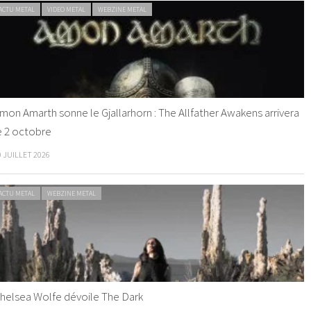
ACTU METAL
VIDEO METAL
WEBZINE METAL
mon Amarth sonne le Gjallarhorn : The Allfather Awakens arrivera
e 2 octobre
0 JUILLET 2026
ACTU METAL
WEBZINE METAL
helsea Wolfe dévoile The Dark