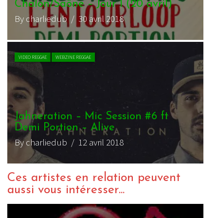
Chalon/Saône – Jour 1 (20 avril)
By charliedub
/ 30 avril 2018
VIDEO REGGAE
WEBZINE REGGAE
Jahneration – Mic Session #6 ft
Demi Portion – Alive
By charliedub
/ 12 avril 2018
Ces artistes en relation peuvent
aussi vous intéresser...