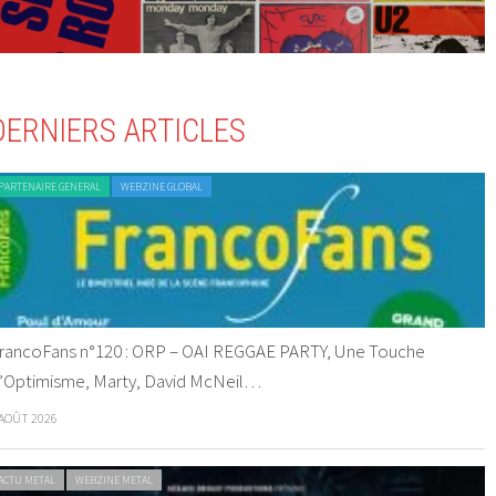
DERNIERS ARTICLES
PARTENAIRE GENERAL
WEBZINE GLOBAL
rancoFans n°120 : ORP – OAI REGGAE PARTY, Une Touche
’Optimisme, Marty, David McNeil…
 AOÛT 2026
ACTU METAL
WEBZINE METAL