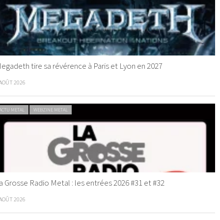
egadeth tire sa révérence à Paris et Lyon en 2027
 AOÛT 2026
ACTU METAL
WEBZINE METAL
a Grosse Radio Metal : les entrées 2026 #31 et #32
 AOÛT 2026