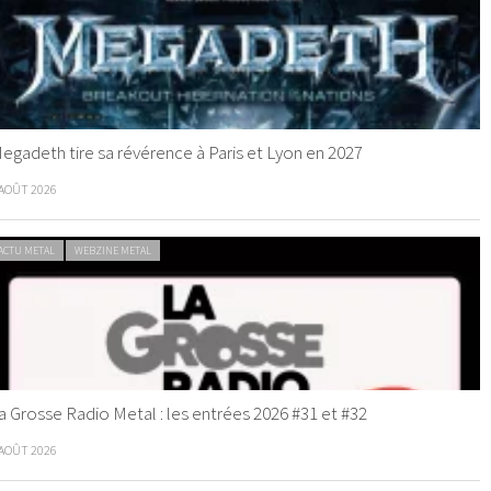
egadeth tire sa révérence à Paris et Lyon en 2027
 AOÛT 2026
ACTU METAL
WEBZINE METAL
a Grosse Radio Metal : les entrées 2026 #31 et #32
 AOÛT 2026