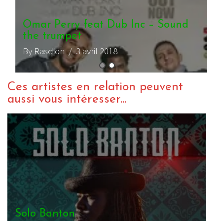
Omar Perry feat Dub Inc – Sound
the trumpet
By Rasdjoh
/ 3 avril 2018
Ces artistes en relation peuvent
aussi vous intéresser...
Solo Banton