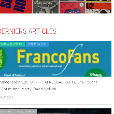
DERNIERS ARTICLES
PARTENAIRE GENERAL
WEBZINE GLOBAL
rancoFans n°120 : ORP – OAI REGGAE PARTY, Une Touche
’Optimisme, Marty, David McNeil…
 AOÛT 2026
ACTU METAL
WEBZINE METAL