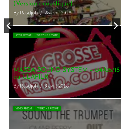
(Version acoustique)
By Rasdjoh
/ 28 avril 2018
ACTU REGGAE
WEBZINE REGGAE
MASSA SOUND SYSTEM – 04/05/18
au CLAPIER
By Rasdjoh
/ 3 avril 2018
VIDEO REGGAE
WEBZINE REGGAE