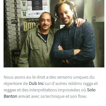
Nous avons eu le droit a des versions uniques du
répertoire de
Dub Inc
sur d'autres riddims ragga et
reggae et des interprétations improvisées où
Solo
Banton
arrivait avec sa technique et son flow.