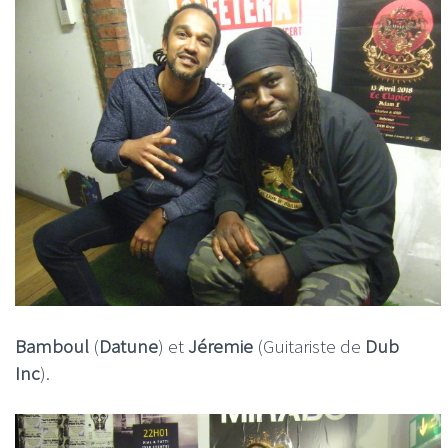
Bamboul
(
Datune
) et
Jéremie
(Guitariste de
Dub
Inc
).