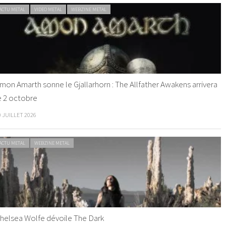
ACTU METAL
VIDEO METAL
WEBZINE METAL
mon Amarth sonne le Gjallarhorn : The Allfather Awakens arrivera
e 2 octobre
0 JUILLET 2026
ACTU METAL
WEBZINE METAL
helsea Wolfe dévoile The Dark