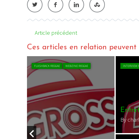
Article précédent
Ces articles en relation peuvent a
CHRONIQUE REGGAE
WEBZINE REGGAE
VIDEO R
Ackb
By zo