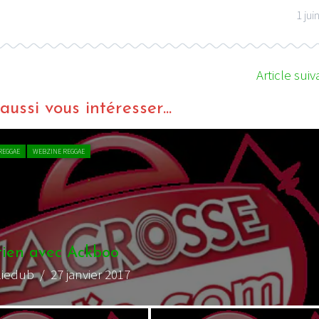
1 jui
Article suiv
ussi vous intéresser...
EGGAE
WEBZINE REGGAE
oo – Cyann Stop The Rastaman ft. S’Kaya
pelartisto
/ 20 mars 2016