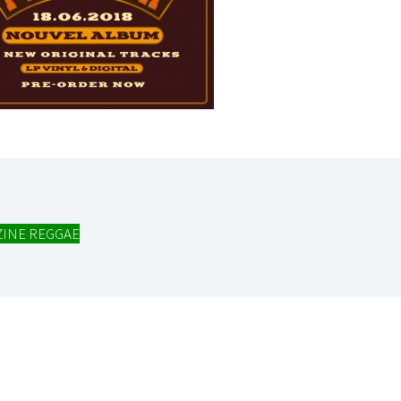
I
LE GROS RIFFIFI
S RIFFIFI – Surfin’
LE GROS RIFFIFI –
ers !!!
Littératurock !!!
INE REGGAE