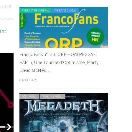
n 2018
PARTENAIRE GENERAL
WEBZINE GLOBAL
ant
FrancoFans n°120 : ORP – OAI REGGAE
PARTY, Une Touche d’Optimisme, Marty,
ACTU REGGAE
WEBZINE REGGAE
VIDEO REGGAE
David McNeil…
6 AOÛT 2026
ACTU METAL
WEBZINE METAL
Ackboo 
By magma