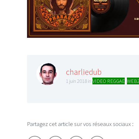
LE GROS RIFFIFI
LE GROS RIFFIF
LE GROS RIFFIFI –
LE GRO
Christmas Riffifi 2025 !!!
The Cov
charliedub
1 juin 2018 in
VIDEO REGGAE
,
WEBZ
Partagez cet article sur vos réseaux sociaux :