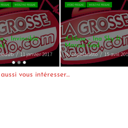
EGGAE
WEBZINE REGGAE
oo ft Dan I Locks –
edom
arliedub
/ 25 février 2016
ussi vous intéresser...