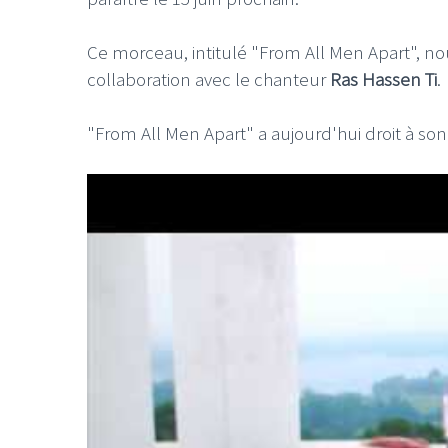
Ce morceau, intitulé "From All Men Apart", n
collaboration avec le chanteur
Ras Hassen Ti
.
"From All Men Apart" a aujourd'hui droit à son 