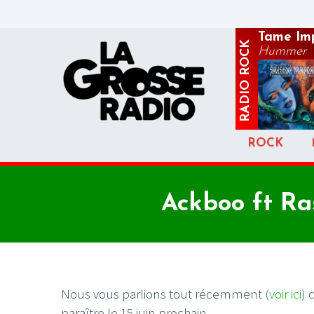
Tame Im
ROCK
Hummer
RADIO
ROCK
Ackboo ft Ra
Nous vous parlions tout récemment (
voir ici
) 
paraître le 15 juin prochain.