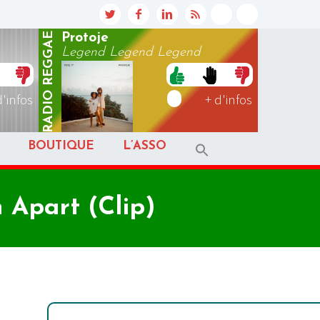
REGGAE
Protoje
Legend Legend Legend
RADIO
d'infos
+ d'infos
BOUTIQUE
L’ASSO
 Apart (Clip)