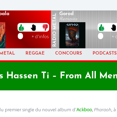
pala
Gorod
METAL
Remains
RADIO
+ d'infos
+ 
METAL
REGGAE
CONCOURS
PODCASTS
s Hassen Ti – From All Men
du premier single du nouvel album d'
Ackboo
,
Pharaoh
, à