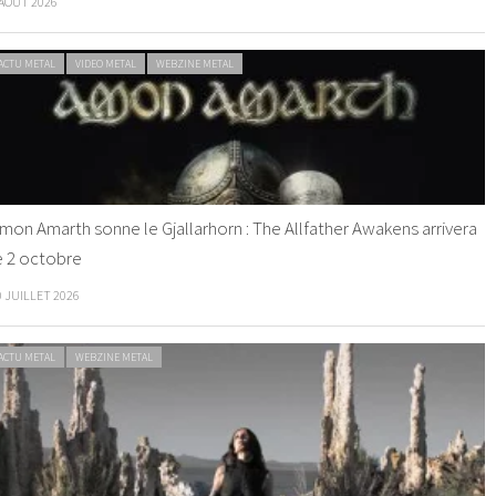
 AOÛT 2026
ACTU METAL
VIDEO METAL
WEBZINE METAL
mon Amarth sonne le Gjallarhorn : The Allfather Awakens arrivera
e 2 octobre
0 JUILLET 2026
ACTU METAL
WEBZINE METAL