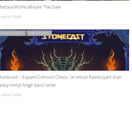
helsea Wolfe dévoile The Dark
9 JUILLET 2026
CHRONIQUE METAL
WEBZINE METAL
tonecast – Expand Crimson Chaos : le retour flamboyant d’un
eavy metal forgé dans l’acier
8 JUILLET 2026