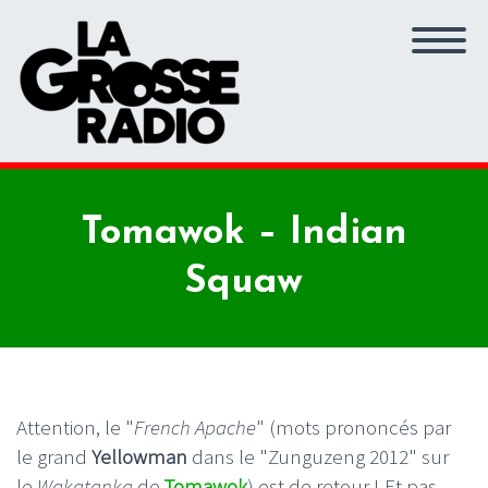
Tomawok – Indian
Squaw
Attention, le "
French Apache
" (mots prononcés par
le grand
Yellowman
dans le "Zunguzeng 2012" sur
le
Wakatanka
de
Tomawok
) est de retour ! Et pas