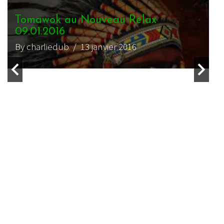
Tomawok – Weedamuffin
By magmamatte
/ 17 février 2017
VIDEO REGGAE
WEBZINE REGGAE
Perfect Giddimani – Amsterdam
Coffeeshop
By charliedub
/ 17 octobre 2016
VIDEO REGGAE
WEBZINE REGGAE