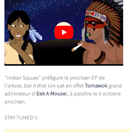
"Indian Squaw" préfigure le prochain EP de
l'artiste,
Eek A Wok
(on sait en effet
Tomawok
grand
admirateur d'
Eek A Mouse
), à paraître le 5 octobre
prochain.
STAY TUNED !!