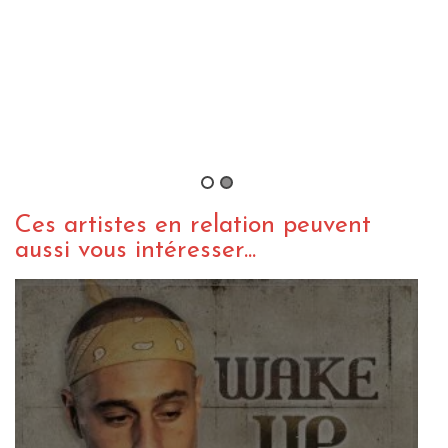
Tomawok feat. Ward 21 – No One
We Fear
By zopelartisto
/ 9 septembre 2016
Ces artistes en relation peuvent
aussi vous intéresser...