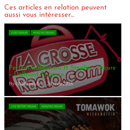
Ces articles en relation peuvent
aussi vous intéresser...
VIDEO REGGAE
WEBZINE REGGAE
ure
Perfect Giddimani & Tomawok – Hey
Jude
By magmamatte
/ 10 novembre 2017
VIDEO REGGAE
WEBZINE REGGAE