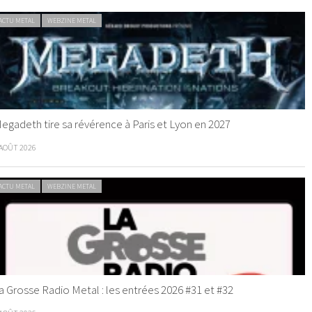
ACTU METAL
WEBZINE METAL
egadeth tire sa révérence à Paris et Lyon en 2027
 AOÛT 2026
ACTU METAL
WEBZINE METAL
a Grosse Radio Metal : les entrées 2026 #31 et #32