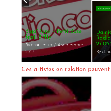
LIVE REPOR
aff –
Biga*Ranx – Petit Boze
Damia
feat. Biffty
Radia
27.06
vembre
By charliedub
/ 4 septembre
2017
By char
Ces artistes en relation peuvent a