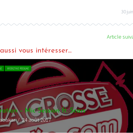
30 jui
Article suiv
ussi vous intéresser...
AE
WEBZINE REGGAE
ation – Mic Session ft. Scars
iabakar
/ 24 août 2017