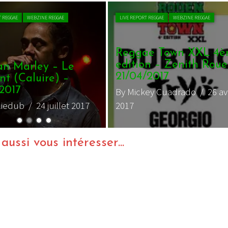
T REGGAE
WEBZINE REGGAE
LIVE REPORT REGGAE
WEBZINE REGGAE
Reggae Town XXL 4
edition – Zenith Roue
n Marley – Le
21/04/2017
nt (Caluire) –
.2017
By Mickey Cuadrado
/ 26 avr
liedub
/ 24 juillet 2017
2017
ussi vous intéresser...