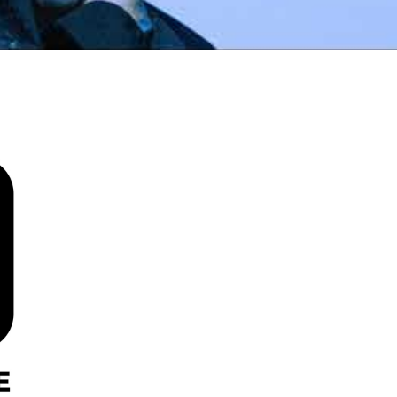
S RIFFIFI
LE GROS RIFFIFI
GROS RIFFIFI – Surfin’
LE GROS RIFFIFI 
Covers !!!
Littératurock !!!