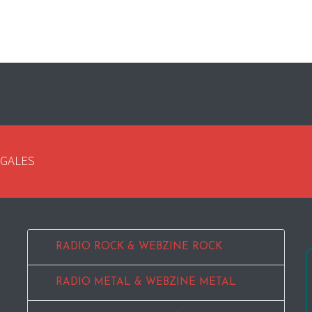
EGALES
RADIO ROCK & WEBZINE ROCK
RADIO METAL & WEBZINE METAL