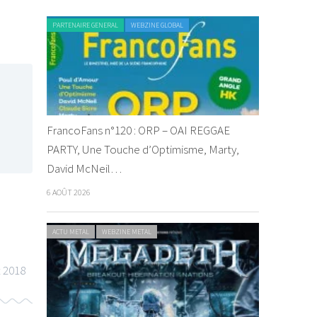
PARTENAIRE GENERAL
WEBZINE GLOBAL
FrancoFans n°120 : ORP – OAI REGGAE
PARTY, Une Touche d’Optimisme, Marty,
David McNeil…
6 AOÛT 2026
ACTU METAL
WEBZINE METAL
t 2018