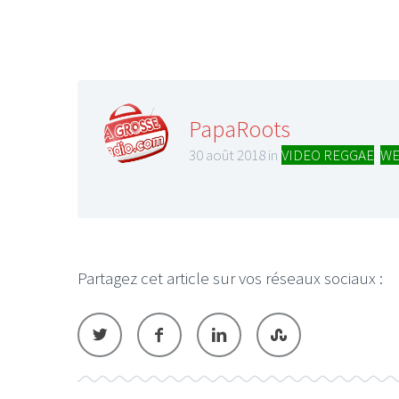
PapaRoots
30 août 2018 in
VIDEO REGGAE
,
WE
Partagez cet article sur vos réseaux sociaux :