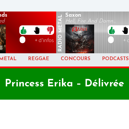
nds
Saxon
METAL
ed
Hell, Fire And Damn...
RADIO
+ d'infos
+ 
METAL
REGGAE
CONCOURS
PODCASTS
Princess Erika – Délivrée