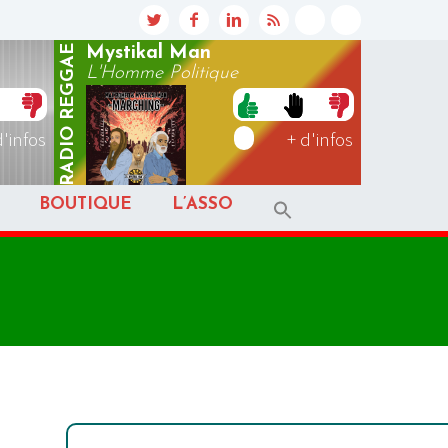
REGGAE
Mystikal Man
L'Homme Politique
RADIO
d'infos
+ d'infos
BOUTIQUE
L’ASSO