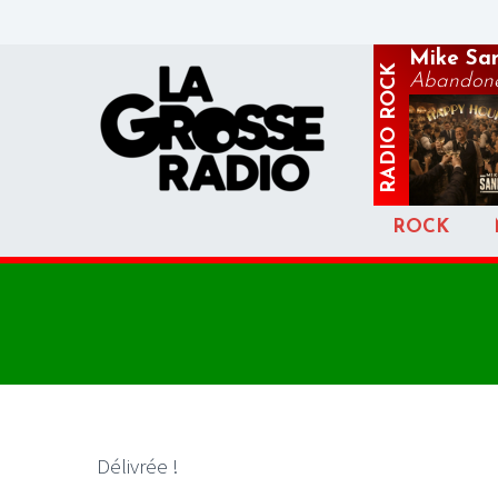
Mike Sa
ROCK
Abandon
RADIO
ROCK
Délivrée !