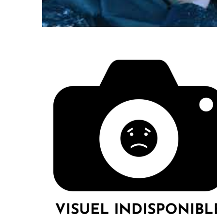
LE GROS RIFFIFI
LE GRO
LE GROS RIFFIFI –
LE 
Christmas Riffifi 2025 !!!
The 