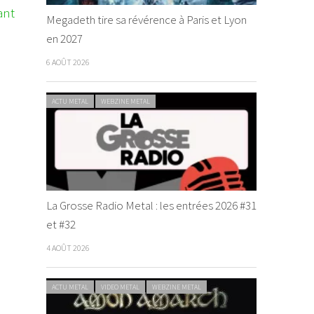
ant
Megadeth tire sa révérence à Paris et Lyon
en 2027
6 AOÛT 2026
ACTU METAL
WEBZINE METAL
La Grosse Radio Metal : les entrées 2026 #31
et #32
4 AOÛT 2026
ACTU METAL
VIDEO METAL
WEBZINE METAL