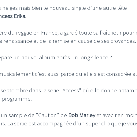
 neiges mais bien le nouveau single d'une autre tête
ncess Erika
.
ière du reggae en France, a gardé toute sa fraîcheur pour
a renaissance et de la remise en cause de ses croyances.
épare un nouvel album après un long silence ?
 musicalement c'est aussi parce qu'elle s'est consacrée a
r de septembre dans la série "Access" où elle donne nota
un programme.
ur un sample de "Caution" de
Bob Marley
et avec rien moi
ers. La sortie est accompagnée d'un super clip que je vou