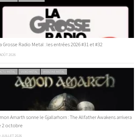
a Grosse Radio Metal : les entrées 2026 #31 et #32
 AOÛT 2026
ACTU METAL
VIDEO METAL
WEBZINE METAL
mon Amarth sonne le Gjallarhorn : The Allfather Awakens arrivera
e 2 octobre
0 JUILLET 2026