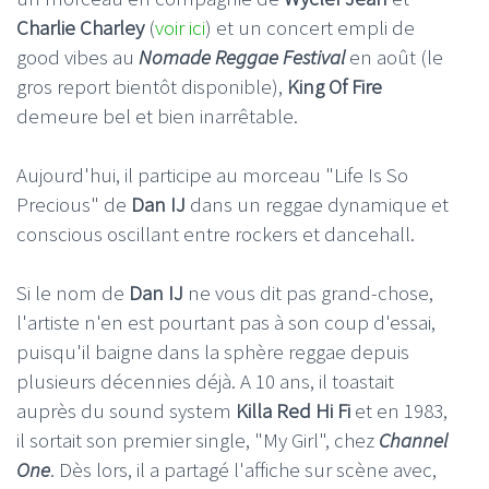
Charlie Charley
(
voir ici
) et un concert empli de
good vibes au
Nomade Reggae Festival
en août (le
gros report bientôt disponible),
King Of Fire
demeure bel et bien inarrêtable.
Aujourd'hui, il participe au morceau "Life Is So
Precious" de
Dan IJ
dans un reggae dynamique et
conscious oscillant entre rockers et dancehall.
Si le nom de
Dan IJ
ne vous dit pas grand-chose,
l'artiste n'en est pourtant pas à son coup d'essai,
puisqu'il baigne dans la sphère reggae depuis
plusieurs décennies déjà. A 10 ans, il toastait
auprès du sound system
Killa Red Hi Fi
et en 1983,
il sortait son premier single, "My Girl", chez
Channel
One
. Dès lors, il a partagé l'affiche sur scène avec,