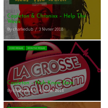
Capleton & Chronixx – Help The
Weak
By charliedub
/ 3 février 2018
VIDEO REGGAE
WEBZINE REGGAE
Capleton – Nuh Know Dem
By charliedub
/ 4 janvier 2018