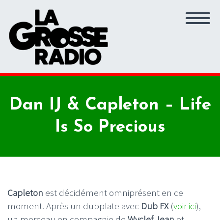
Dan IJ & Capleton – Life
Is So Precious
Capleton
est décidément omniprésent en ce
moment. Après un dubplate avec
Dub FX
(
voir ici
),
un morceau en compagnie de
Wyclef Jean
et