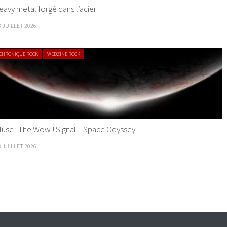
eavy metal forgé dans l’acier
8 JUILLET 2026
CHRONIQUE ROCK
WEBZINE ROCK
use : The Wow ! Signal – Space Odyssey
8 JUILLET 2026