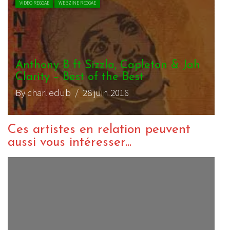
VIDEO REGGAE
WEBZINE REGGAE
Anthony B ft Sizzla, Capleton & Jah
Clarity – Best of the Best
By charliedub
/ 28 juin 2016
Ces artistes en relation peuvent
aussi vous intéresser...