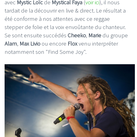
avec
Mystic Loïc
de
Mystical Faya
(
voir ici
), il nous
tardait de la découvrir en live & direct. Le résultat a
été conforme à nos attentes avec ce reggae
stepper de folie et la voix envoûtante du chanteur.
Se sont ensuite succédés
Cheeko
,
Marie
du groupe
Alam
,
Max Livio
ou encore
Flox
venu interpréter
notamment son "Find Some Joy".