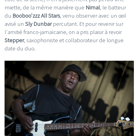
miette, de la même manière que
Nimal
, le batteur
du
Booboo'zzz All Stars
, venu observer avec un œil
avisé un
Sly Dunbar
percutant. Et pour revenir sur
l'amitié franco-jamaïcaine, on a pris plaisir à revoir
Stepper
, saxophoniste et collaborateur de longue
date du duo.