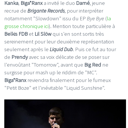
Kanka
,
Biga*Ranx
a invité le duo
Damé
, jeune
recrue de
Brigante Records
, pour interpréter
notamment "Slowdown" issu du EP
Bye Bye
(
la
grosse chronique ici
). Mention toute particulière à
Belkis FDB
et
Lil Slöw
qui s'en sont sortis très
sereinement pour leur deuxième représentation
seulement après le
Liquid Dub
. Puis ce fut au tour
de
Prendy
avec sa voix délicate de se poser sur
l'envoûtant "Tomorrow", avant que
Big Red
ne
surgisse pour mash up le riddim de "MC".
Biga*Ranx
reviendra finalement pour le fumeux
"Petit Boze" et l'inévitable "Liquid Sunshine".