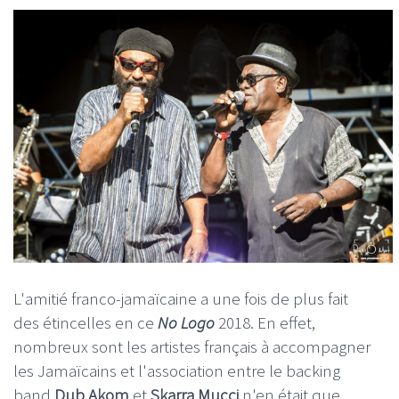
L'amitié franco-jamaïcaine a une fois de plus fait
des étincelles en ce
No Logo
2018. En effet,
nombreux sont les artistes français à accompagner
les Jamaïcains et l'association entre le backing
band
Dub Akom
et
Skarra Mucci
n'en était que