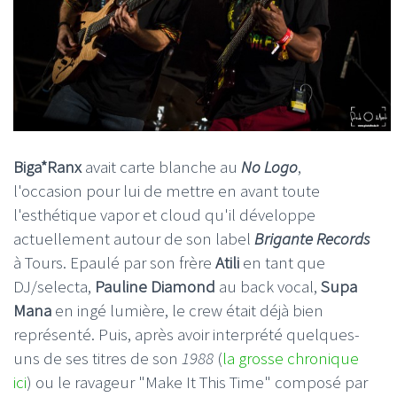
Biga*Ranx
avait carte blanche au
No Logo
,
l'occasion pour lui de mettre en avant toute
l'esthétique vapor et cloud qu'il développe
actuellement autour de son label
Brigante Records
à Tours. Epaulé par son frère
Atili
en tant que
DJ/selecta,
Pauline Diamond
au back vocal,
Supa
Mana
en ingé lumière, le crew était déjà bien
représenté. Puis, après avoir interprété quelques-
uns de ses titres de son
1988
(
la grosse chronique
ici
) ou le ravageur "Make It This Time" composé par