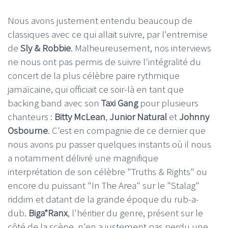
Nous avons justement entendu beaucoup de
classiques avec ce qui allait suivre, par l'entremise
de
Sly & Robbie
. Malheureusement, nos interviews
ne nous ont pas permis de suivre l'intégralité du
concert de la plus célèbre paire rythmique
jamaïcaine, qui officiait ce soir-là en tant que
backing band avec son
Taxi Gang
pour plusieurs
chanteurs :
Bitty McLean
,
Junior Natural
et
Johnny
Osbourne
. C'est en compagnie de ce dernier que
nous avons pu passer quelques instants où il nous
a notamment délivré une magnifique
interprétation de son célèbre "Truths & Rights" ou
encore du puissant "In The Area" sur le "Stalag"
riddim et datant de la grande époque du rub-a-
dub.
Biga*Ranx
, l'héritier du genre, présent sur le
côté de la scène, n'en a justement pas perdu une