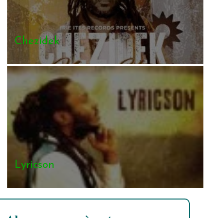
Chezidek
Lyricson