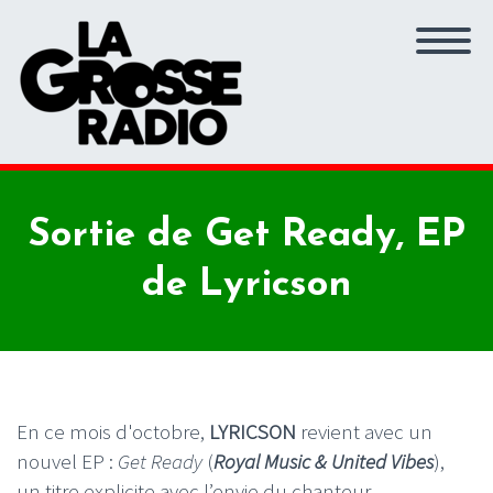
Sortie de Get Ready, EP
de Lyricson
En ce mois d'octobre,
LYRICSON
revient avec un
nouvel EP :
Get Ready
(
Royal Music & United Vibes
),
un titre explicite avec l’envie du chanteur