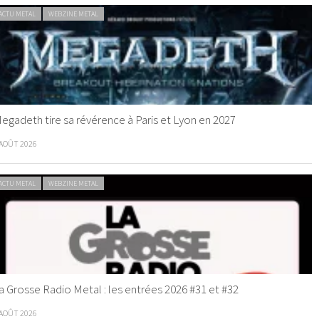
ACTU METAL
WEBZINE METAL
egadeth tire sa révérence à Paris et Lyon en 2027
 AOÛT 2026
ACTU METAL
WEBZINE METAL
a Grosse Radio Metal : les entrées 2026 #31 et #32
 AOÛT 2026