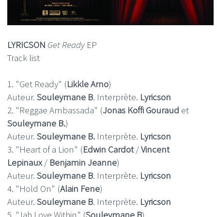
LYRICSON
Get Ready
EP
Track list
1. "Get Ready" (
Likkle Arno
)
Auteur.
Souleymane B
. Interprète.
Lyricson
2. "Reggae Ambassada" (
Jonas Koffi Gouraud
et
Souleymane B.
)
Auteur.
Souleymane B.
Interprète.
Lyricson
3. "Heart of a Lion" (
Edwin Cardot
/
Vincent
Lepinaux
/
Benjamin Jeanne
)
Auteur.
Souleymane B
. Interprète.
Lyricson
4. "Hold On" (
Alain Fene
)
Auteur.
Souleymane B
. Interprète.
Lyricson
5. "Jah Love Within" (
Souleymane B
)