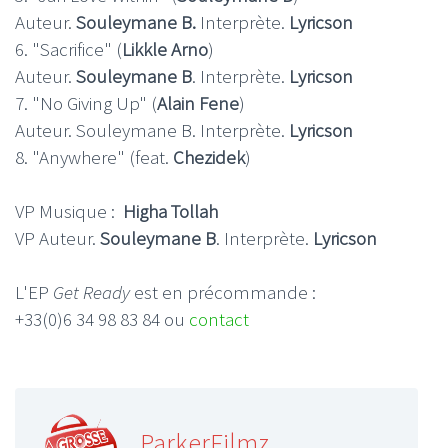
Auteur.
Souleymane B.
Interprète.
Lyricson
6. "Sacrifice" (
Likkle Arno
)
Auteur.
Souleymane B
. Interprète.
Lyricson
7. "No Giving Up" (
Alain Fene
)
Auteur. Souleymane B. Interprète.
Lyricson
8. "Anywhere" (feat.
Chezidek
)
VP Musique :
Higha Tollah
VP Auteur.
Souleymane B
. Interprète.
Lyricson
L'EP
Get Ready
est en précommande :
+33(0)6 34 98 83 84 ou
contact
ParkerFilmz