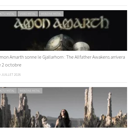
ACTU METAL
VIDEO METAL
WEBZINE METAL
mon Amarth sonne le Gjallarhorn : The Allfather Awakens arrivera
e 2 octobre
0 JUILLET 2026
ACTU METAL
WEBZINE METAL