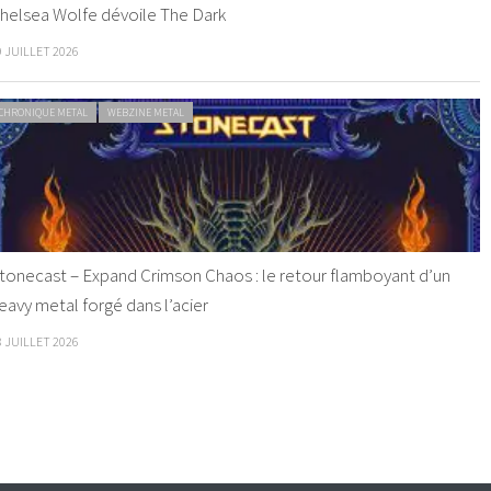
helsea Wolfe dévoile The Dark
9 JUILLET 2026
CHRONIQUE METAL
WEBZINE METAL
tonecast – Expand Crimson Chaos : le retour flamboyant d’un
eavy metal forgé dans l’acier
8 JUILLET 2026