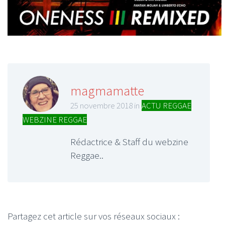
magmamatte
25 novembre 2018 in
ACTU REGGAE
,
WEBZINE REGGAE
Rédactrice & Staff du webzine
Reggae..
Partagez cet article sur vos réseaux sociaux :