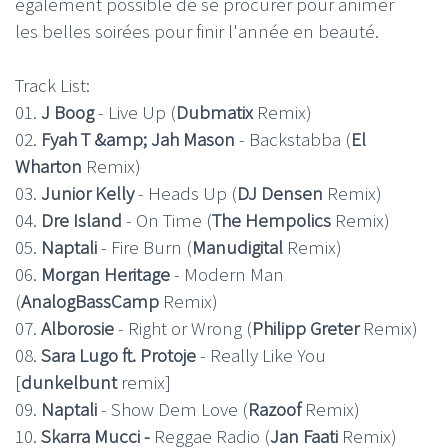
également possible de se procurer pour animer
les belles soirées pour finir l'année en beauté.
Track List:
01.
J Boog
- Live Up (
Dubmatix
Remix)
02.
Fyah T &amp; Jah Mason
- Backstabba (
El
Wharton
Remix)
03.
Junior Kelly
- Heads Up (
DJ Densen
Remix)
04.
Dre Island
- On Time (
The Hempolics
Remix)
05.
Naptali
- Fire Burn (
Manudigital
Remix)
06.
Morgan Heritage
- Modern Man
(
AnalogBassCamp
Remix)
07.
Alborosie
- Right or Wrong (
Philipp Greter
Remix)
08.
Sara Lugo ft. Protoje
- Really Like You
[
dunkelbunt
remix]
09.
Naptali
- Show Dem Love (
Razoof
Remix)
10.
Skarra Mucci -
Reggae Radio (
Jan Faati
Remix)