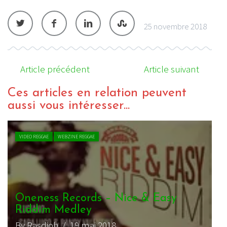
25 novembre 2018
Article précédent
Article suivant
Ces articles en relation peuvent
aussi vous intéresser...
VIDEO REGGAE
WEBZINE REGGAE
Oneness Records – Nice & Easy
Riddim Medley
By Rasdjoh
/ 19 mai 2018