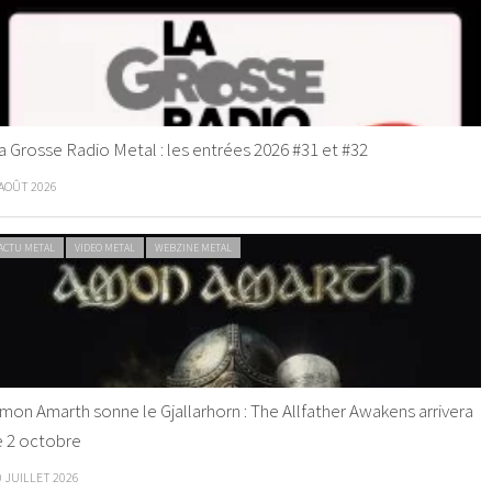
a Grosse Radio Metal : les entrées 2026 #31 et #32
 AOÛT 2026
ACTU METAL
VIDEO METAL
WEBZINE METAL
mon Amarth sonne le Gjallarhorn : The Allfather Awakens arrivera
e 2 octobre
0 JUILLET 2026