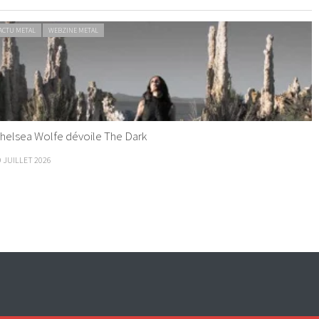
ACTU METAL
WEBZINE METAL
helsea Wolfe dévoile The Dark
9 JUILLET 2026