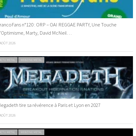
rancoFans n°120 : ORP – OAI REGGAE PARTY, Une Touche
’Optimisme, Marty, David McNeil…
 AOÛT 2026
ACTU METAL
WEBZINE METAL
egadeth tire sa révérence à Paris et Lyon en 2027
 AOÛT 2026
ACTU METAL
WEBZINE METAL