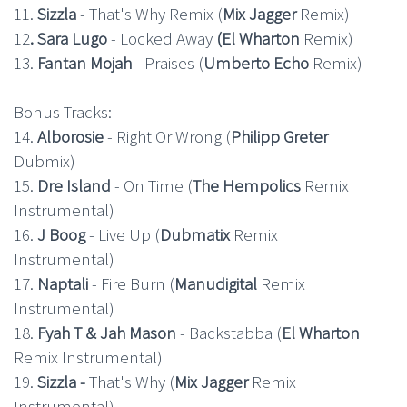
11.
Sizzla
- That's Why Remix (
Mix Jagger
Remix)
12
. Sara Lugo
- Locked Away
(El Wharton
Remix)
13.
Fantan Mojah
- Praises (
Umberto Echo
Remix)
Bonus Tracks:
14.
Alborosie
- Right Or Wrong (
Philipp Greter
Dubmix)
15.
Dre Island
- On Time (
The Hempolics
Remix
Instrumental)
16.
J Boog
- Live Up (
Dubmatix
Remix
Instrumental)
17.
Naptali
- Fire Burn (
Manudigital
Remix
Instrumental)
18.
Fyah T & Jah Mason
- Backstabba (
El Wharton
Remix Instrumental)
19.
Sizzla -
That's Why (
Mix Jagger
Remix
Instrumental)