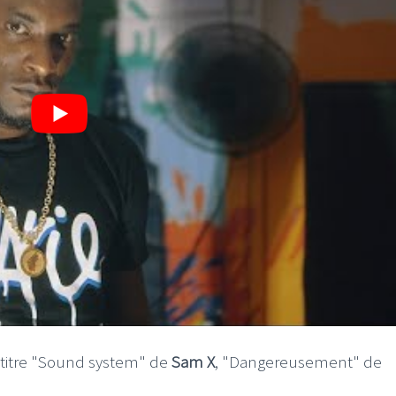
e titre "Sound system" de
Sam X
, "Dangereusement" de