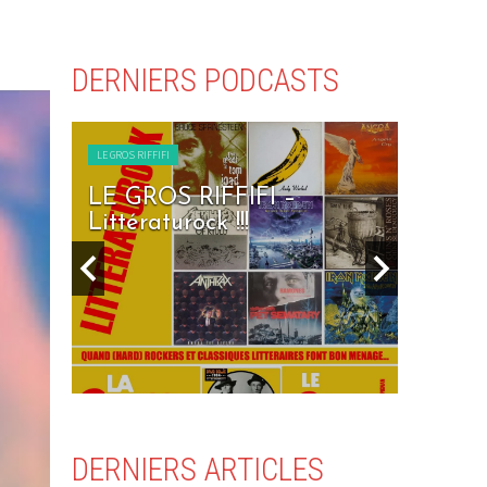
DERNIERS PODCASTS
LE GROS RIFFIFI
RIFFIFI –
LE GROS RIFFIFI – Sev
ock !!!
Days To Rock !!!
DERNIERS ARTICLES