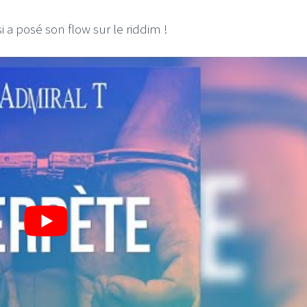
i a posé son flow sur le riddim !
LE GROS RIFFIFI
LE GROS RIFFIFI
LE GROS RIFFIFI – Surfin’
LE GROS 
The Covers !!!
Littératur