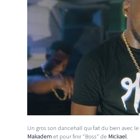
Un gros son dancehall qui fait du bien avec l
Makadem
et pour finir "Boss" de
Mickael
.