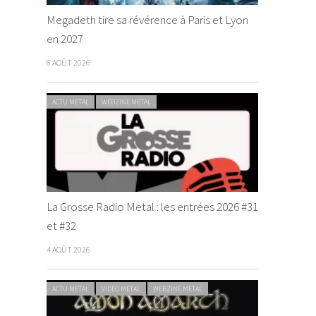
Megadeth tire sa révérence à Paris et Lyon
en 2027
6 AOÛT 2026
ACTU METAL
WEBZINE METAL
La Grosse Radio Metal : les entrées 2026 #31
et #32
4 AOÛT 2026
ACTU METAL
VIDEO METAL
WEBZINE METAL