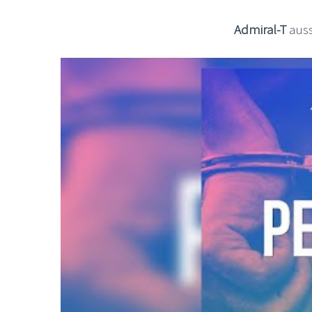
Admiral-T
auss
LE GROS RIFFIFI
LE GROS RIFFIFI –
Christmas Riffifi 2025 !!!