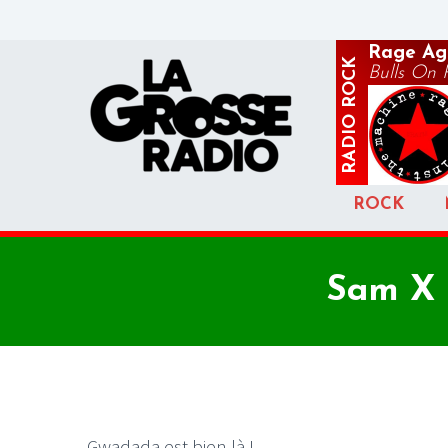
Rage Aga
ROCK
Bulls On 
RADIO
ROCK
Sam X 
Gwadada est bien là !