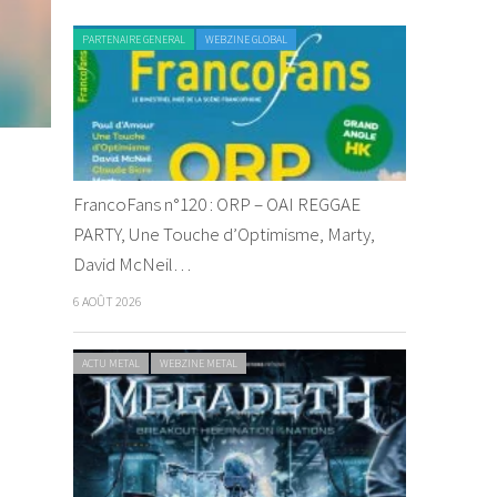
PARTENAIRE GENERAL
WEBZINE GLOBAL
FrancoFans n°120 : ORP – OAI REGGAE
PARTY, Une Touche d’Optimisme, Marty,
David McNeil…
6 AOÛT 2026
ACTU METAL
WEBZINE METAL