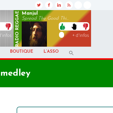
REGGAE
Manjul
Spread The Good Thi...
RADIO
d'infos
+ d'infos
BOUTIQUE
L’ASSO
 medley