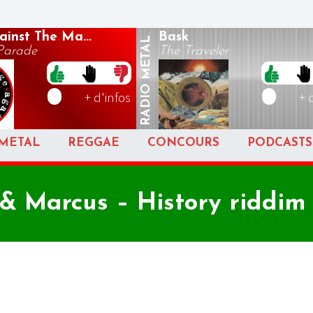
inst The Ma...
Bask
METAL
Parade
The Traveler
RADIO
+ d'infos
+ 
METAL
REGGAE
CONCOURS
PODCASTS
& Marcus – History riddim