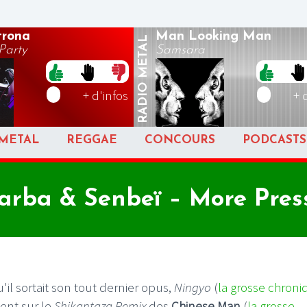
rona
Man Looking Man
METAL
arty
Samsara
RADIO
+ d'infos
+ 
METAL
REGGAE
CONCOURS
PODCASTS
Tarba & Senbeï – More Pres
'il sortait son tout dernier opus,
Ningyo
(
la grosse chroni
ent sur le
Shikantaza Remix
des
Chinese Man
(
la grosse