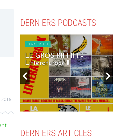
DERNIERS PODCASTS
LE GROS RIFFIFI
RIFFIFI –
LE GROS RIFFIFI – Sev
ock !!!
Days To Rock !!!
 2018
ant
DERNIERS ARTICLES