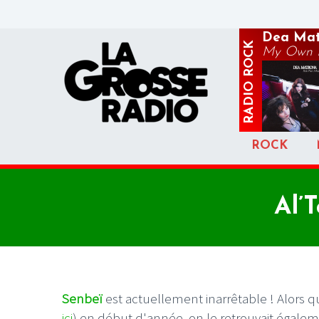
Dea Mat
ROCK
My Own P
RADIO
ROCK
Al’
Senbeï
est actuellement inarrêtable ! Alors qu
ici
) en début d'année, on le retrouvait égalem