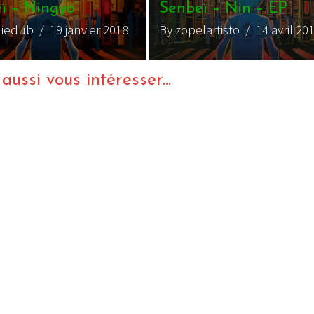
ï – Ningyo
Senbeï – Nin – EP
liedub
/ 19 janvier 2018
By zopelartisto
/ 14 avril 20
ussi vous intéresser...