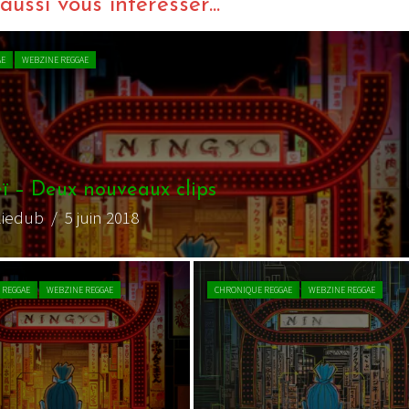
ussi vous intéresser...
AE
WEBZINE REGGAE
ï – Deux nouveaux clips
liedub
/ 5 juin 2018
 REGGAE
WEBZINE REGGAE
CHRONIQUE REGGAE
WEBZINE REGGAE