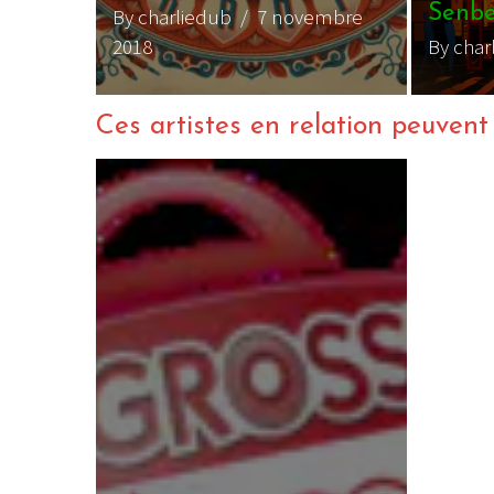
Senbe
By charliedub
/ 7 novembre
2018
By char
Ces artistes en relation peuvent a