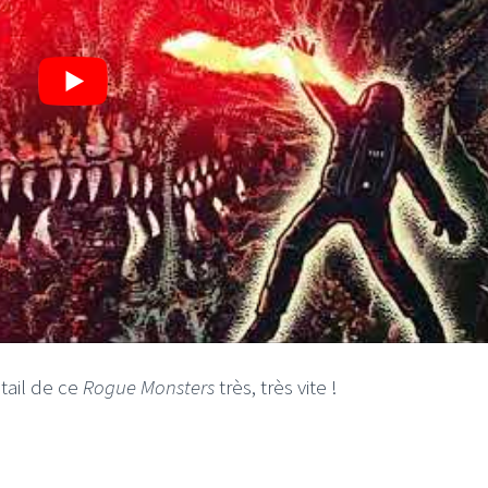
tail de ce
Rogue Monsters
très, très vite !