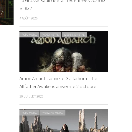
La Grosse Radio Metal : les entrées 2026 #31
et #32
17
4 AOÛT 2026
ACTU METAL
VIDEO METAL
WEBZINE METAL
Amon Amarth sonne le Gjallarhorn : The
Allfather Awakens arrivera le 2 octobre
30 JUILLET 2026
ACTU METAL
WEBZINE METAL