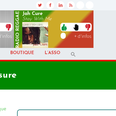
REGGAE
Jah Cure
Stay With Me
RADIO
d'infos
+ d'infos
BOUTIQUE
L’ASSO
sure
que