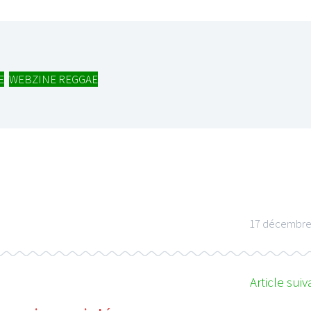
E
,
WEBZINE REGGAE
LE GROS RIFFIFI
LE GROS RIFFIFI
LE GROS RIFFIFI – Surfin’
LE GROS 
The Covers !!!
Littératur
17 décembre
Article suiv