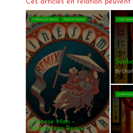
Ces articles en relation peuvent a
CHRONIQUE REGGAE
WEBZINE REGGAE
VIDEO REGG
Senbe
By char
CHRONIQUE
Chinese Man –
Shikantaza Remix